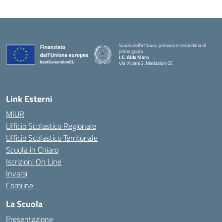
Scuola dell’infanzia, primaria e secondaria di
primo grado
I.C. Aldo Moro
Via Viviani 2, Maddaloni CE
— Visita la pagina iniziale della scuola
Link Esterni
MIUR
Ufficio Scolastico Regionale
Ufficio Scolastico Territoriale
Scuola in Chiaro
Iscrizioni On Line
Invalsi
Comune
La Scuola
Presentazione