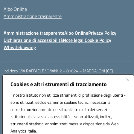
Albo Online
Amministrazione trasparente
Amministrazione trasparente
Albo Online
Privacy Policy
Dichiarazione di accessibilità
Note legali
Cookie Policy
Whistleblowing
Indirizzo:
VIA RAFFAELE VIVIANI, 2 – 81024 – MADDALONI (CE)
Centralino:
0823435949
Email:
ceic8av00r@istruzione.it
Posta elettronica certificata (PEC):
Cookies e altri strumenti di tracciamento
ceic8av00r@pec.istruzione.it
Codice fiscale: 93086020612
Il nostro Istituto non utilizza strumenti di profilazione degli utenti -
Codice meccanografico:
CEIC8AV00R
sono utilizzati esclusivamente cookies tecnici necessari al
Codice Indice delle Pubbliche Amministrazioni (IPA): icamm
corretto funzionamento del sito, alla fruibilità dei servizi
Codice unico di fatturazione (CUF): UF8WE6
istituzionali e alla sua accessibilità – sono utilizzati, inoltre,
strumenti statistici anonimizzati messi a disposizione da Web
Analytics Italia.