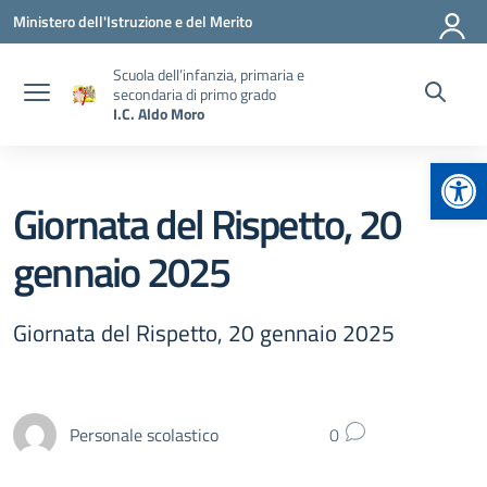
Vai ai contenuti
Vai al menu di navigazione
Vai al footer
Ministero dell'Istruzione e del Merito
Scuola dell’infanzia, primaria e
secondaria di primo grado
I.C. Aldo Moro
Apr
Giornata del Rispetto, 20
gennaio 2025
Giornata del Rispetto, 20 gennaio 2025
Personale scolastico
0