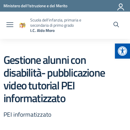
Vai ai contenuti
Vai al menu di navigazione
Vai al footer
Ministero dell'Istruzione e del Merito
Scuola dell’infanzia, primaria e
secondaria di primo grado
I.C. Aldo Moro
Apr
Gestione alunni con
disabilità- pubblicazione
video tutorial PEI
informatizzato
PEI informatizzato