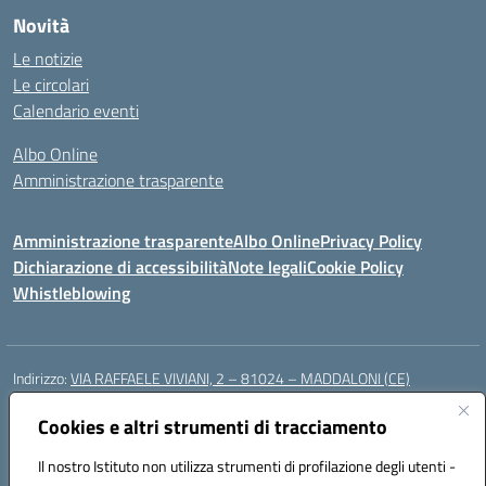
Novità
Le notizie
Le circolari
Calendario eventi
Albo Online
Amministrazione trasparente
Amministrazione trasparente
Albo Online
Privacy Policy
Dichiarazione di accessibilità
Note legali
Cookie Policy
Whistleblowing
Indirizzo:
VIA RAFFAELE VIVIANI, 2 – 81024 – MADDALONI (CE)
Centralino:
0823435949
Email:
ceic8av00r@istruzione.it
Posta elettronica certificata (PEC):
Cookies e altri strumenti di tracciamento
ceic8av00r@pec.istruzione.it
Codice fiscale: 93086020612
Il nostro Istituto non utilizza strumenti di profilazione degli utenti -