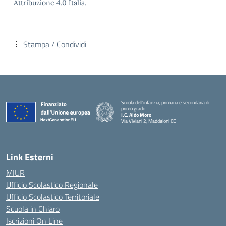
Attribuzione 4.0 Italia.
Stampa / Condividi
Scuola dell’infanzia, primaria e secondaria di
primo grado
I.C. Aldo Moro
Via Viviani 2, Maddaloni CE
— Visita la pagina iniziale della scuola
Link Esterni
MIUR
Ufficio Scolastico Regionale
Ufficio Scolastico Territoriale
Scuola in Chiaro
Iscrizioni On Line