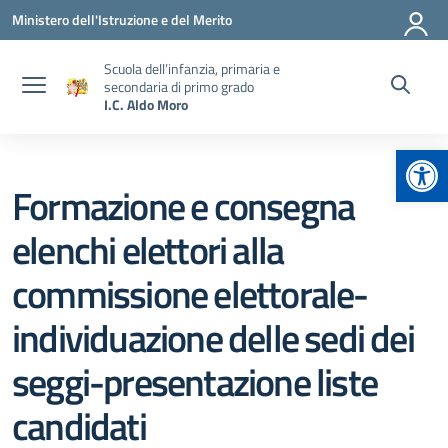
Vai ai contenuti
Vai al menu di navigazione
Vai al footer
Ministero dell'Istruzione e del Merito
Scuola dell’infanzia, primaria e
secondaria di primo grado
I.C. Aldo Moro
Apr
Formazione e consegna
elenchi elettori alla
commissione elettorale-
individuazione delle sedi dei
seggi-presentazione liste
candidati