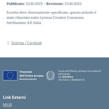
Pubblicato:
23.10.2025
-
Revisione:
23.10.2025
Eccetto dove diversamente specificato, questo articolo è
stato rilasciato sotto Licenza Creative Commons
Attribuzione 4.0 Italia.
Stampa / Condividi
Scuola dell’infanzia, primaria e secondaria di
primo grado
I.C. Aldo Moro
Via Viviani 2, Maddaloni CE
— Visita la pagina iniziale della scuola
Link Esterni
MIUR