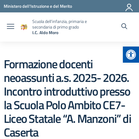
Vai ai contenuti
Vai al menu di navigazione
Vai al footer
Ministero dell'Istruzione e del Merito
Scuola dell’infanzia, primaria e
secondaria di primo grado
I.C. Aldo Moro
Apr
Formazione docenti
neoassunti a.s. 2025- 2026.
Incontro introduttivo presso
la Scuola Polo Ambito CE7-
Liceo Statale “A. Manzoni” di
Caserta