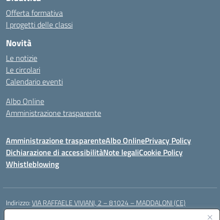
Offerta formativa
I progetti delle classi
Novità
Le notizie
Le circolari
Calendario eventi
Albo Online
Amministrazione trasparente
Amministrazione trasparente
Albo Online
Privacy Policy
Dichiarazione di accessibilità
Note legali
Cookie Policy
Whistleblowing
Indirizzo:
VIA RAFFAELE VIVIANI, 2 – 81024 – MADDALONI (CE)
Centralino:
0823435949
Email:
ceic8av00r@istruzione.it