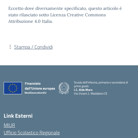
Eccetto dove diversamente specificato, questo articolo è
stato rilasciato sotto Licenza Creative Commons
Attribuzione 4.0 Italia.
Stampa / Condividi
Scuola dell’infanzia, primaria e secondaria di
primo grado
I.C. Aldo Moro
Via Viviani 2, Maddaloni CE
— Visita la pagina iniziale della scuola
Link Esterni
MIUR
Ufficio Scolastico Regionale