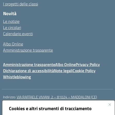
I progetti delle classi
Novità
Le notizie
Le circolari
Calendario eventi
Albo Online
Amministrazione trasparente
Amministrazione trasparente
Albo Online
Privacy Policy
Dichiarazione di accessibilità
Note legali
Cookie Policy
Whistleblowing
Indirizzo:
VIA RAFFAELE VIVIANI, 2 – 81024 – MADDALONI (CE)
Centralino:
0823435949
Email:
ceic8av00r@istruzione.it
Posta elettronica certificata (PEC):
Cookies e altri strumenti di tracciamento
ceic8av00r@pec.istruzione.it