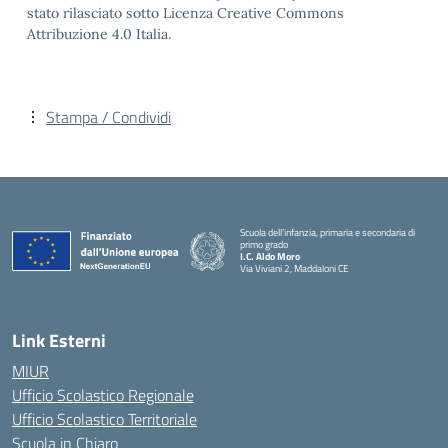
stato rilasciato sotto Licenza Creative Commons
Attribuzione 4.0 Italia.
Stampa / Condividi
Scuola dell’infanzia, primaria e secondaria di
primo grado
I.C. Aldo Moro
Via Viviani 2, Maddaloni CE
— Visita la pagina iniziale della scuola
Link Esterni
MIUR
Ufficio Scolastico Regionale
Ufficio Scolastico Territoriale
Scuola in Chiaro