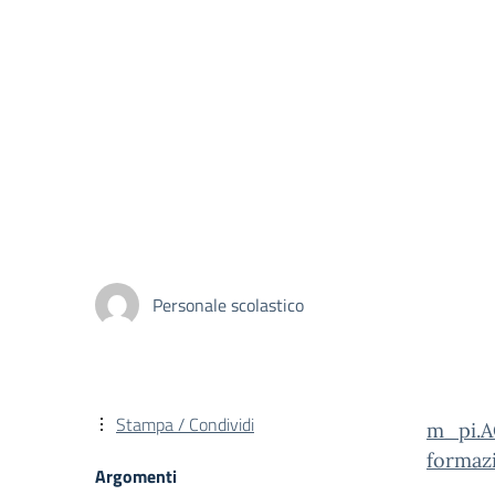
Personale scolastico
Stampa / Condividi
m_pi.A
formaz
Argomenti