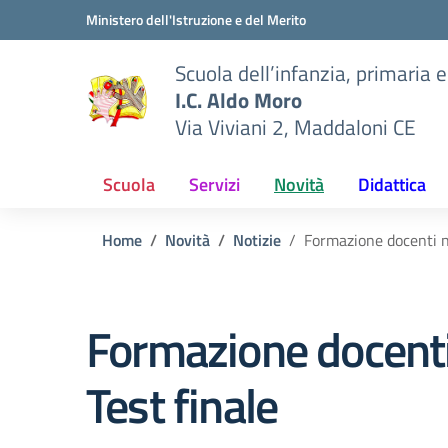
Vai ai contenuti
Vai al menu di navigazione
Vai al footer
Ministero dell'Istruzione e del Merito
Scuola dell’infanzia, primaria 
I.C. Aldo Moro
Via Viviani 2, Maddaloni CE
Scuola
Servizi
Novità
Didattica
Home
Novità
Notizie
Formazione docenti n
Formazione docenti
Test finale