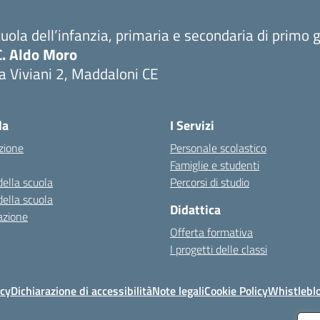
uola dell’infanzia, primaria e secondaria di primo 
C. Aldo Moro
a Viviani 2, Maddaloni CE
Visita la pagina iniziale della scuola
la
I Servizi
zione
Personale scolastico
Famiglie e studenti
della scuola
Percorsi di studio
della scuola
Didattica
azione
Offerta formativa
I progetti delle classi
icy
Dichiarazione di accessibilità
Note legali
Cookie Policy
Whistlebl