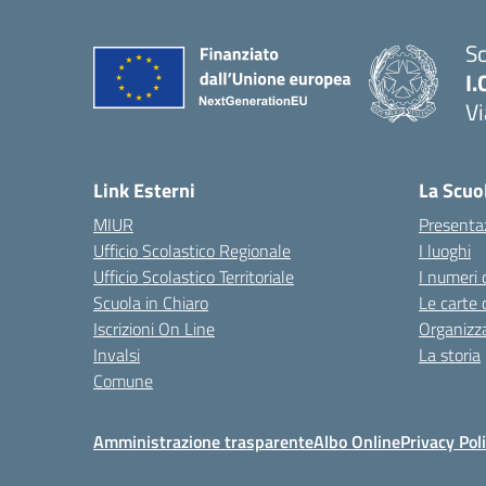
Sc
I.
Vi
— 
Link Esterni
La Scuo
MIUR
Presenta
Ufficio Scolastico Regionale
I luoghi
Ufficio Scolastico Territoriale
I numeri 
Scuola in Chiaro
Le carte 
Iscrizioni On Line
Organizz
Invalsi
La storia
Comune
Amministrazione trasparente
Albo Online
Privacy Pol