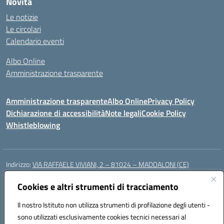
Novità
Le notizie
Le circolari
Calendario eventi
Albo Online
Amministrazione trasparente
Amministrazione trasparente
Albo Online
Privacy Policy
Dichiarazione di accessibilità
Note legali
Cookie Policy
Whistleblowing
Indirizzo:
VIA RAFFAELE VIVIANI, 2 – 81024 – MADDALONI (CE)
Centralino:
0823435949
Email:
ceic8av00r@istruzione.it
Posta elettronica certificata (PEC):
Cookies e altri strumenti di tracciamento
ceic8av00r@pec.istruzione.it
Codice fiscale: 93086020612
Il nostro Istituto non utilizza strumenti di profilazione degli utenti -
Codice meccanografico:
CEIC8AV00R
sono utilizzati esclusivamente cookies tecnici necessari al