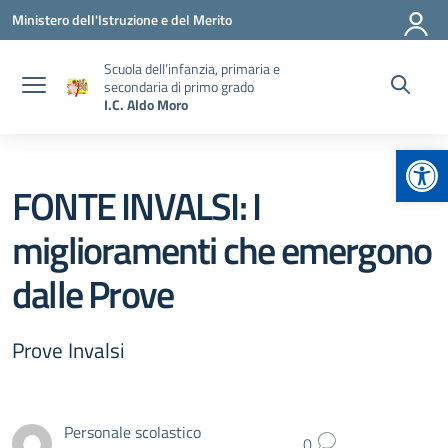
Vai ai contenuti
Vai al menu di navigazione
Vai al footer
Ministero dell'Istruzione e del Merito
Scuola dell’infanzia, primaria e
secondaria di primo grado
I.C. Aldo Moro
Apr
FONTE INVALSI: I
miglioramenti che emergono
dalle Prove
Prove Invalsi
Personale scolastico
0