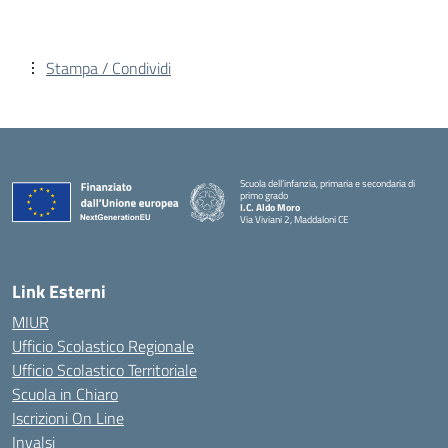
Stampa / Condividi
Scuola dell’infanzia, primaria e secondaria di
primo grado
I.C. Aldo Moro
Via Viviani 2, Maddaloni CE
— Visita la pagina iniziale della scuola
Link Esterni
MIUR
Ufficio Scolastico Regionale
Ufficio Scolastico Territoriale
Scuola in Chiaro
Iscrizioni On Line
Invalsi