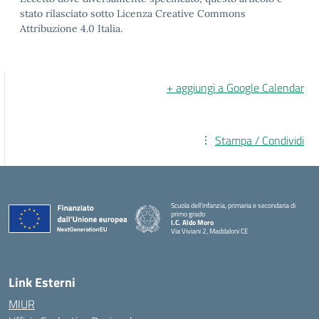
stato rilasciato sotto Licenza Creative Commons
Attribuzione 4.0 Italia.
+ aggiungi a Google Calendar
Stampa / Condividi
Scuola dell’infanzia, primaria e secondaria di
primo grado
I.C. Aldo Moro
Via Viviani 2, Maddaloni CE
— Visita la pagina iniziale della scuola
Link Esterni
MIUR