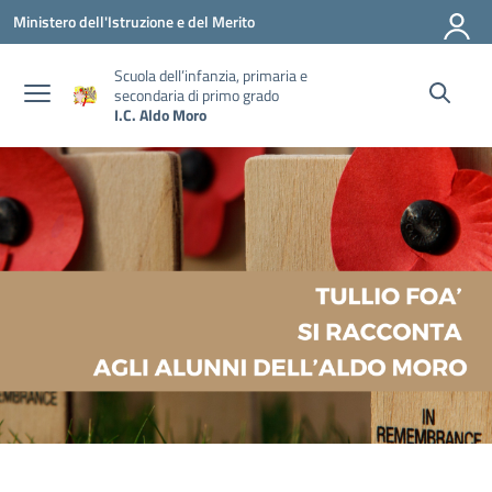
Vai ai contenuti
Vai al menu di navigazione
Vai al footer
Ministero dell'Istruzione e del Merito
Scuola dell’infanzia, primaria e
secondaria di primo grado
I.C. Aldo Moro