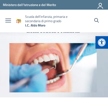
Vai ai contenuti
Vai al menu di navigazione
Vai al footer
Ministero dell'Istruzione e del Merito
Scuola dell’infanzia, primaria e
secondaria di primo grado
I.C. Aldo Moro
Apr