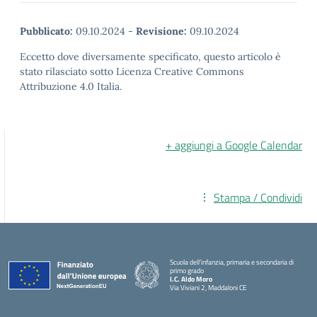
Pubblicato:
09.10.2024
-
Revisione:
09.10.2024
Eccetto dove diversamente specificato, questo articolo è
stato rilasciato sotto Licenza Creative Commons
Attribuzione 4.0 Italia.
+ aggiungi a Google Calendar
Stampa / Condividi
Scuola dell’infanzia, primaria e secondaria di
primo grado
I.C. Aldo Moro
Via Viviani 2, Maddaloni CE
— Visita la pagina iniziale della scuola