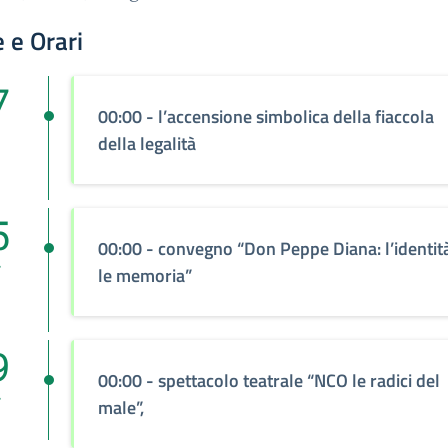
 e Orari
7
00:00
- l’accensione simbolica della fiaccola
della legalità
5
00:00
- convegno “Don Peppe Diana: l’identit
r
le memoria”
9
00:00
- spettacolo teatrale “NCO le radici del
r
male”,