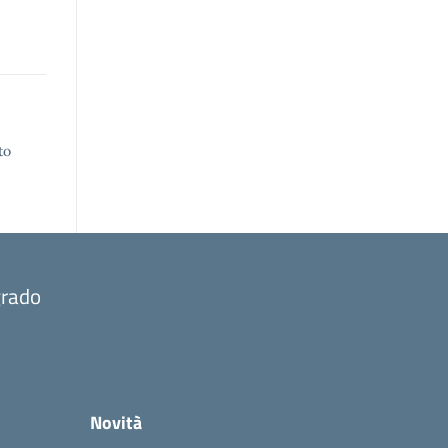
to
grado
Novità