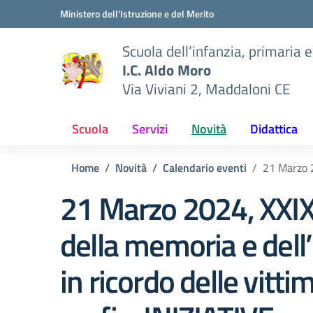
Vai ai contenuti
Vai al menu di navigazione
Vai al footer
Ministero dell'Istruzione e del Merito
Scuola dell’infanzia, primaria 
I.C. Aldo Moro
Via Viviani 2, Maddaloni CE
Scuola
Servizi
Novità
Didattica
Home
Novità
Calendario eventi
21 Marzo 2
21 Marzo 2024, XXIX
della memoria e del
in ricordo delle vitti