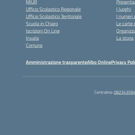
MIUR
Presenta
Ufficio Scolastico Regionale
I luoghi
Ufficio Scolastico Territoriale
I numeri 
Scuola in Chiaro
Le carte 
Iscrizioni On Line
Organizz
Invalsi
La storia
Comune
Amministrazione trasparente
Albo Online
Privacy Pol
Centralino:
08234359