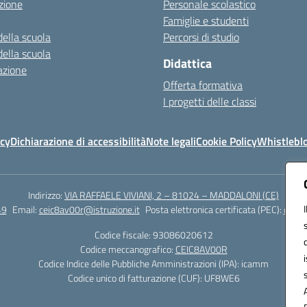
zione
Personale scolastico
Famiglie e studenti
della scuola
Percorsi di studio
della scuola
Didattica
azione
Offerta formativa
I progetti delle classi
icy
Dichiarazione di accessibilità
Note legali
Cookie Policy
Whistlebl
Indirizzo:
VIA RAFFAELE VIVIANI, 2 – 81024 – MADDALONI (CE)
49
Email:
ceic8av00r@istruzione.it
Posta elettronica certificata (PEC):
ceic8
Codice fiscale: 93086020612
Codice meccanografico:
CEIC8AV00R
Codice Indice delle Pubbliche Amministrazioni (IPA): icamm
Codice unico di fatturazione (CUF): UF8WE6