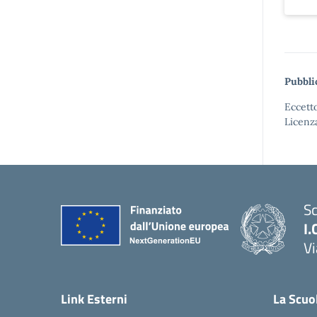
Pubbli
Eccetto
Licenz
Sc
I.
Vi
— 
Link Esterni
La Scuo