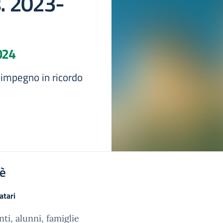
s. 2023-
024
impegno in ricordo
'è
atari
ti, alunni, famiglie