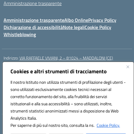
Amministrazione trasparente
Amministrazione trasparente
Albo Online
Privacy Policy
Dichiarazione di accessibilità
Note legali
Cookie Policy
Whistleblowing
Indirizzo:
VIA RAFFAELE VIVIANI, 2 – 81024 – MADDALONI (CE)
Centralino:
0823435949
Email:
ceic8av00r@istruzione.it
Posta elettronica certificata (PEC):
Cookies e altri strumenti di tracciamento
ceic8av00r@pec.istruzione.it
Codice fiscale: 93086020612
Il nostro Istituto non utilizza strumenti di profilazione degli utenti -
Codice meccanografico:
CEIC8AV00R
sono utilizzati esclusivamente cookies tecnici necessari al
Codice Indice delle Pubbliche Amministrazioni (IPA): icamm
corretto funzionamento del sito, alla fruibilità dei servizi
Codice unico di fatturazione (CUF): UF8WE6
istituzionali e alla sua accessibilità – sono utilizzati, inoltre,
strumenti statistici anonimizzati messi a disposizione da Web
Analytics Italia.
Hosting & Powered by 3D Solution S.r.l.
Per saperne di più sul nostro sito, consulta la ns.
Cookie Policy.
Concept & Design by Designers Italia