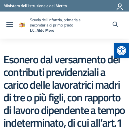
Vai ai contenuti
Vai al menu di navigazione
Vai al footer
Ministero dell'Istruzione e del Merito
Scuola dell’infanzia, primaria e
secondaria di primo grado
I.C. Aldo Moro
Apr
Esonero dal versamento dei
contributi previdenziali a
carico delle lavoratrici madri
di tre o più figli, con rapporto
di lavoro dipendente a tempo
indeterminato, di cui all’art.1