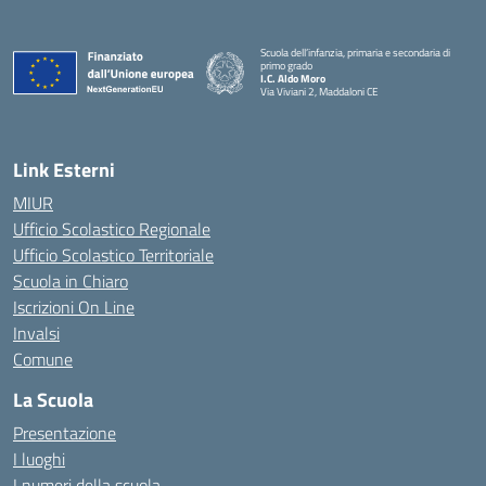
Scuola dell’infanzia, primaria e secondaria di
primo grado
I.C. Aldo Moro
Via Viviani 2, Maddaloni CE
— Visita la pagina iniziale della scuola
Link Esterni
MIUR
Ufficio Scolastico Regionale
Ufficio Scolastico Territoriale
Scuola in Chiaro
Iscrizioni On Line
Invalsi
Comune
La Scuola
Presentazione
I luoghi
I numeri della scuola