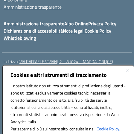
Amministrazione trasparente
Amministrazione trasparente
Albo Online
Privacy Policy
Dichiarazione di accessibilità
Note legali
Cookie Policy
Whistleblowing
Indirizzo:
VIA RAFFAELE VIVIANI, 2 – 81024 – MADDALONI (CE)
Centralino:
0823435949
Email:
ceic8av00r@istruzione.it
Posta elettronica certificata (PEC):
Cookies e altri strumenti di tracciamento
ceic8av00r@pec.istruzione.it
Codice fiscale: 93086020612
Il nostro Istituto non utilizza strumenti di profilazione degli utenti -
Codice meccanografico:
CEIC8AV00R
sono utilizzati esclusivamente cookies tecnici necessari al
Codice Indice delle Pubbliche Amministrazioni (IPA): icamm
corretto funzionamento del sito, alla fruibilità dei servizi
Codice unico di fatturazione (CUF): UF8WE6
istituzionali e alla sua accessibilità – sono utilizzati, inoltre,
strumenti statistici anonimizzati messi a disposizione da Web
Analytics Italia.
Hosting & Powered by 3D Solution S.r.l.
Per saperne di più sul nostro sito, consulta la ns.
Cookie Policy.
Concept & Design by Designers Italia