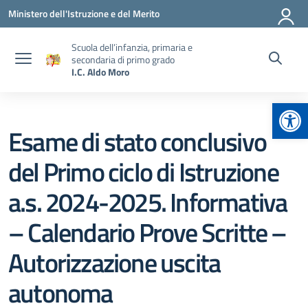
Vai ai contenuti
Vai al menu di navigazione
Vai al footer
Ministero dell'Istruzione e del Merito
Scuola dell’infanzia, primaria e
secondaria di primo grado
I.C. Aldo Moro
Apr
Esame di stato conclusivo
del Primo ciclo di Istruzione
a.s. 2024-2025. Informativa
– Calendario Prove Scritte –
Autorizzazione uscita
autonoma