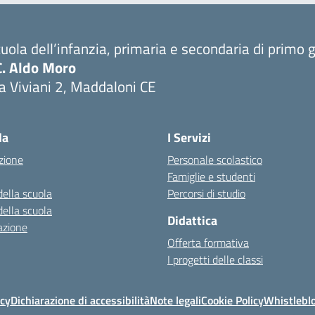
uola dell’infanzia, primaria e secondaria di primo 
C. Aldo Moro
a Viviani 2, Maddaloni CE
Visita la pagina iniziale della scuola
la
I Servizi
zione
Personale scolastico
Famiglie e studenti
della scuola
Percorsi di studio
della scuola
Didattica
azione
Offerta formativa
I progetti delle classi
icy
Dichiarazione di accessibilità
Note legali
Cookie Policy
Whistlebl