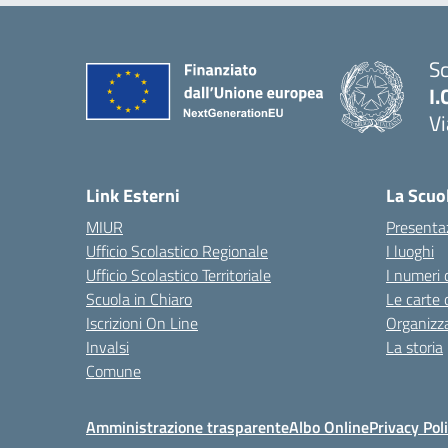
Sc
I.
Vi
— 
Link Esterni
La Scuo
MIUR
Presenta
Ufficio Scolastico Regionale
I luoghi
Ufficio Scolastico Territoriale
I numeri 
Scuola in Chiaro
Le carte 
Iscrizioni On Line
Organizz
Invalsi
La storia
Comune
Amministrazione trasparente
Albo Online
Privacy Pol