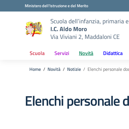
Vai ai contenuti
Vai al menu di navigazione
Vai al footer
Ministero dell'Istruzione e del Merito
Scuola dell’infanzia, primaria 
I.C. Aldo Moro
Via Viviani 2, Maddaloni CE
Scuola
Servizi
Novità
Didattica
Home
Novità
Notizie
Elenchi personale doc
Elenchi personale d