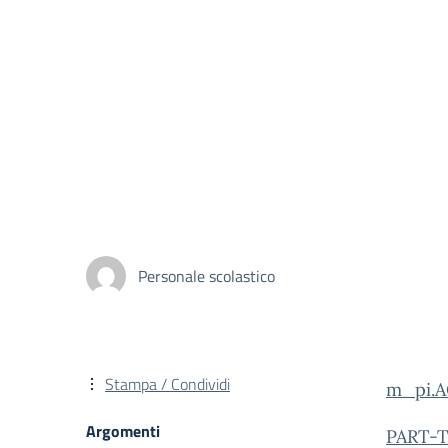
Personale scolastico
Stampa / Condividi
m_pi.A
Argomenti
PART-