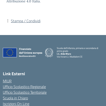
Attribuzione 4.0 Italia.
Stampa / Condividi
Scuola dell’infanzia, primaria e secondaria di
primo grado
I.C. Aldo Moro
Via Viviani 2, Maddaloni CE
— Visita la pagina iniziale della scuola
Link Esterni
MIUR
Ufficio Scolastico Regionale
Ufficio Scolastico Territoriale
Scuola in Chiaro
Iscrizioni On Line