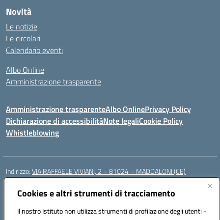
Novità
Le notizie
Le circolari
Calendario eventi
Albo Online
Amministrazione trasparente
Amministrazione trasparente
Albo Online
Privacy Policy
Dichiarazione di accessibilità
Note legali
Cookie Policy
Whistleblowing
Indirizzo:
VIA RAFFAELE VIVIANI, 2 – 81024 – MADDALONI (CE)
Centralino:
0823435949
Email:
ceic8av00r@istruzione.it
Posta elettronica certificata (PEC):
Cookies e altri strumenti di tracciamento
ceic8av00r@pec.istruzione.it
Codice fiscale: 93086020612
Il nostro Istituto non utilizza strumenti di profilazione degli utenti -