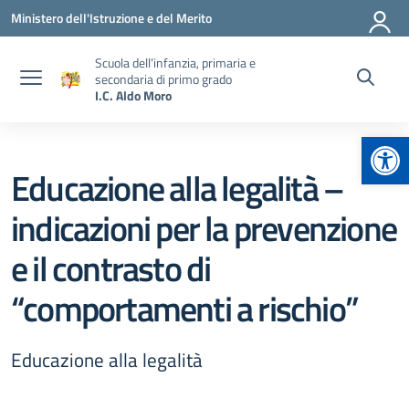
Vai ai contenuti
Vai al menu di navigazione
Vai al footer
Ministero dell'Istruzione e del Merito
Scuola dell’infanzia, primaria e
secondaria di primo grado
I.C. Aldo Moro
Apr
Educazione alla legalità –
indicazioni per la prevenzione
e il contrasto di
“comportamenti a rischio”
Educazione alla legalità