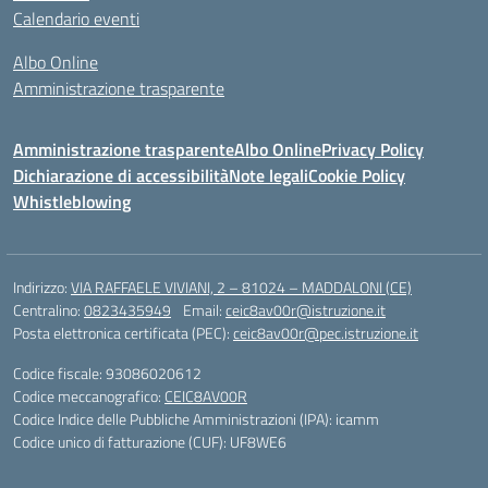
Calendario eventi
Albo Online
Amministrazione trasparente
Amministrazione trasparente
Albo Online
Privacy Policy
Dichiarazione di accessibilità
Note legali
Cookie Policy
Whistleblowing
Indirizzo:
VIA RAFFAELE VIVIANI, 2 – 81024 – MADDALONI (CE)
Centralino:
0823435949
Email:
ceic8av00r@istruzione.it
Posta elettronica certificata (PEC):
ceic8av00r@pec.istruzione.it
Codice fiscale: 93086020612
Codice meccanografico:
CEIC8AV00R
Codice Indice delle Pubbliche Amministrazioni (IPA): icamm
Codice unico di fatturazione (CUF): UF8WE6