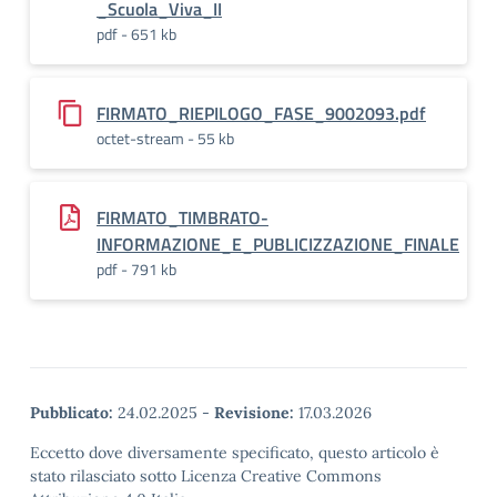
_Scuola_Viva_II
pdf - 651 kb
FIRMATO_RIEPILOGO_FASE_9002093.pdf
octet-stream - 55 kb
FIRMATO_TIMBRATO-
INFORMAZIONE_E_PUBLICIZZAZIONE_FINALE
pdf - 791 kb
Pubblicato:
24.02.2025
-
Revisione:
17.03.2026
Eccetto dove diversamente specificato, questo articolo è
stato rilasciato sotto Licenza Creative Commons