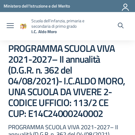
Vai ai contenuti
Vai al menu di navigazione
Vai al footer
Ministero dell'Istruzione e del Merito
Scuola dell’infanzia, primaria e
secondaria di primo grado
I.C. Aldo Moro
PROGRAMMA SCUOLA VIVA
2021-2027– II annualità
(D.G.R. n. 362 del
04/08/2021)- I.C.ALDO MORO,
UNA SCUOLA DA VIVERE 2-
CODICE UFFICIO: 113/2 CE
CUP: E14C24000240002
PROGRAMMA SCUOLA VIVA 2021-2027– II
annualità (D.G.R. n. 362 del 04/08/2021)