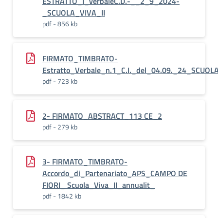
ESTRATTO_I_verbaleC.D.-__2_9_2024-
_SCUOLA_VIVA_II
pdf - 856 kb
FIRMATO_TIMBRATO-
Estratto_Verbale_n.1_C.I._del_04.09._24_SCUO
pdf - 723 kb
2- FIRMATO_ABSTRACT_113 CE_2
pdf - 279 kb
3- FIRMATO_TIMBRATO-
Accordo_di_Partenariato_APS_CAMPO DE
FIORI_ Scuola_Viva_II_annualit_
pdf - 1842 kb