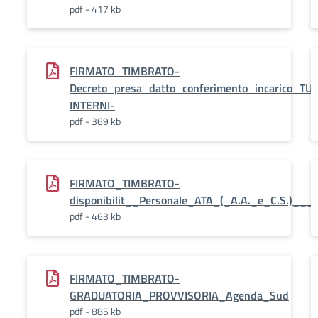
pdf - 417 kb
FIRMATO_TIMBRATO-
Decreto_presa_datto_conferimento_incarico_T
INTERNI-
pdf - 369 kb
FIRMATO_TIMBRATO-
disponibilit__Personale_ATA_(_A.A._e_C.S.)__
pdf - 463 kb
FIRMATO_TIMBRATO-
GRADUATORIA_PROVVISORIA_Agenda_Sud
pdf - 885 kb