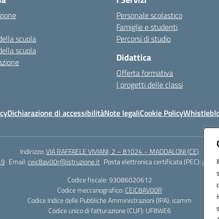
zione
Personale scolastico
Famiglie e studenti
della scuola
Percorsi di studio
della scuola
Didattica
azione
Offerta formativa
I progetti delle classi
icy
Dichiarazione di accessibilità
Note legali
Cookie Policy
Whistlebl
Indirizzo:
VIA RAFFAELE VIVIANI, 2 – 81024 – MADDALONI (CE)
49
Email:
ceic8av00r@istruzione.it
Posta elettronica certificata (PEC):
ceic8
Codice fiscale: 93086020612
Codice meccanografico:
CEIC8AV00R
Codice Indice delle Pubbliche Amministrazioni (IPA): icamm
Codice unico di fatturazione (CUF): UF8WE6