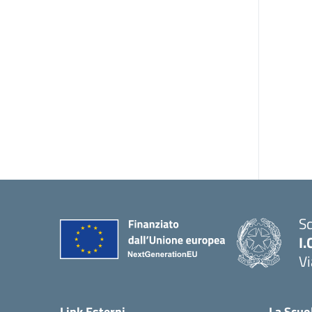
Sc
I.
Vi
— 
Link Esterni
La Scuo