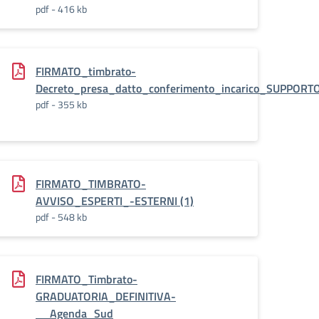
pdf - 416 kb
FIRMATO_timbrato-
UTOR__ESPERTI_-
Decreto_presa_datto_conferimento_incarico_SUPPOR
pdf - 355 kb
FIRMATO_TIMBRATO-
_Agenda_SUD_(1)_(1)
AVVISO_ESPERTI_-ESTERNI (1)
pdf - 548 kb
FIRMATO_Timbrato-
GRADUATORIA_DEFINITIVA-
__Agenda_Sud