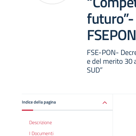
“Compete
futuro”- 
FSEPON
FSE-PON- Decret
e del merito 30
SUD”
Indice della pagina
Descrizione
I Documenti