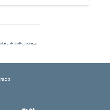
rilasciato sotto Licenza
grado
Novità