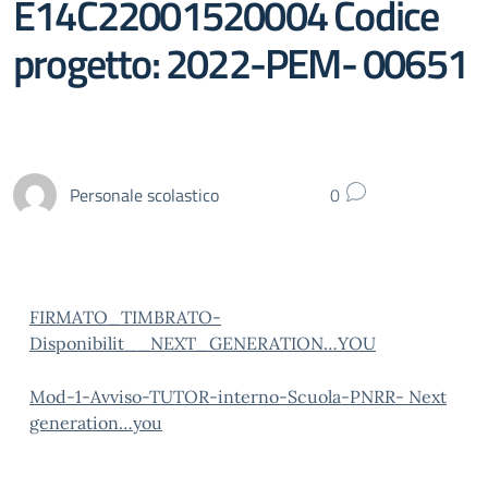
E14C22001520004 Codice
progetto: 2022-PEM- 00651
Personale scolastico
0
FIRMATO_TIMBRATO-
Disponibilit__NEXT_GENERATION…YOU
Mod-1-Avviso-TUTOR-interno-Scuola-PNRR- Next
generation…you