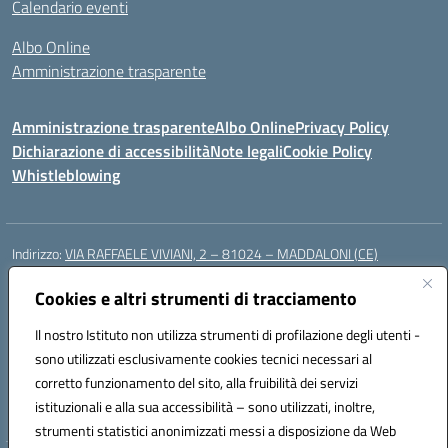
Calendario eventi
Albo Online
Amministrazione trasparente
Amministrazione trasparente
Albo Online
Privacy Policy
Dichiarazione di accessibilità
Note legali
Cookie Policy
Whistleblowing
Indirizzo:
VIA RAFFAELE VIVIANI, 2 – 81024 – MADDALONI (CE)
Centralino:
0823435949
Email:
ceic8av00r@istruzione.it
Posta elettronica certificata (PEC):
Cookies e altri strumenti di tracciamento
ceic8av00r@pec.istruzione.it
Codice fiscale: 93086020612
Il nostro Istituto non utilizza strumenti di profilazione degli utenti -
Codice meccanografico:
CEIC8AV00R
sono utilizzati esclusivamente cookies tecnici necessari al
Codice Indice delle Pubbliche Amministrazioni (IPA): icamm
corretto funzionamento del sito, alla fruibilità dei servizi
Codice unico di fatturazione (CUF): UF8WE6
istituzionali e alla sua accessibilità – sono utilizzati, inoltre,
strumenti statistici anonimizzati messi a disposizione da Web