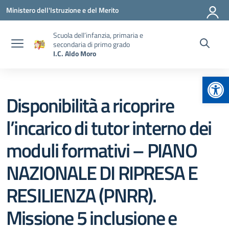
Vai ai contenuti
Vai al menu di navigazione
Vai al footer
Ministero dell'Istruzione e del Merito
Scuola dell’infanzia, primaria e
secondaria di primo grado
I.C. Aldo Moro
Apr
Disponibilità a ricoprire
l’incarico di tutor interno dei
moduli formativi – PIANO
NAZIONALE DI RIPRESA E
RESILIENZA (PNRR).
Missione 5 inclusione e