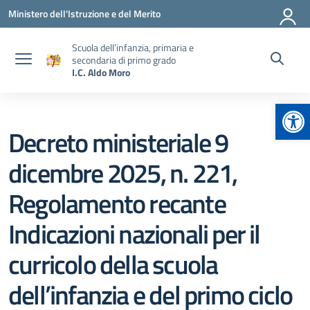
Vai ai contenuti
Vai al menu di navigazione
Vai al footer
Ministero dell'Istruzione e del Merito
Scuola dell’infanzia, primaria e
secondaria di primo grado
I.C. Aldo Moro
Apr
Decreto ministeriale 9
dicembre 2025, n. 221,
Regolamento recante
Indicazioni nazionali per il
curricolo della scuola
dell’infanzia e del primo ciclo