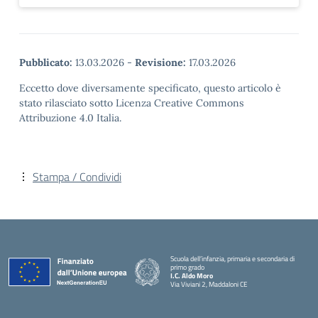
Pubblicato:
13.03.2026
-
Revisione:
17.03.2026
Eccetto dove diversamente specificato, questo articolo è
stato rilasciato sotto Licenza Creative Commons
Attribuzione 4.0 Italia.
Stampa / Condividi
Scuola dell’infanzia, primaria e secondaria di
primo grado
I.C. Aldo Moro
Via Viviani 2, Maddaloni CE
— Visita la pagina iniziale della scuola