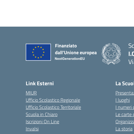
Sc
I.
Vi
— 
Link Esterni
La Scuo
MIUR
Presenta
Ufficio Scolastico Regionale
I luoghi
Ufficio Scolastico Territoriale
I numeri 
Scuola in Chiaro
Le carte 
Iscrizioni On Line
Organizz
Invalsi
La storia