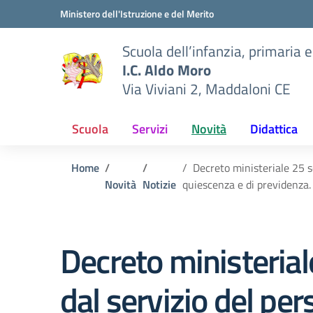
Vai ai contenuti
Vai al menu di navigazione
Vai al footer
Ministero dell'Istruzione e del Merito
Scuola dell’infanzia, primaria 
I.C. Aldo Moro
Via Viviani 2, Maddaloni CE
Scuola
Servizi
Novità
Didattica
Home
Decreto ministeriale 25 s
Novità
Notizie
quiescenza e di previdenza.
Decreto ministeria
dal servizio del pe