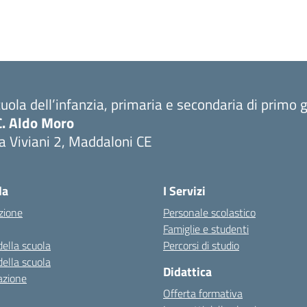
uola dell’infanzia, primaria e secondaria di primo 
C. Aldo Moro
a Viviani 2, Maddaloni CE
Visita la pagina iniziale della scuola
la
I Servizi
zione
Personale scolastico
Famiglie e studenti
della scuola
Percorsi di studio
della scuola
Didattica
azione
Offerta formativa