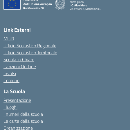
primo grado
I.C. Aldo Moro
Via Viviani 2, Maddaloni CE
— Visita la pagina iniziale della scuola
Link Esterni
MIUR
Ufficio Scolastico Regionale
Ufficio Scolastico Territoriale
Scuola in Chiaro
Iscrizioni On Line
Invalsi
Comune
La Scuola
Presentazione
I luoghi
I numeri della scuola
Le carte della scuola
Organizzazione