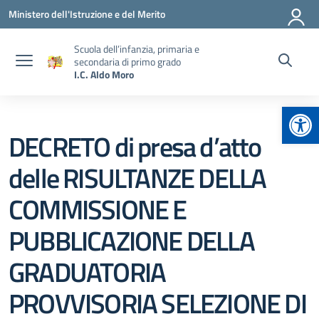
Vai ai contenuti
Vai al menu di navigazione
Vai al footer
Ministero dell'Istruzione e del Merito
Scuola dell’infanzia, primaria e
secondaria di primo grado
I.C. Aldo Moro
Apr
DECRETO di presa d’atto
delle RISULTANZE DELLA
COMMISSIONE E
PUBBLICAZIONE DELLA
GRADUATORIA
PROVVISORIA SELEZIONE DI