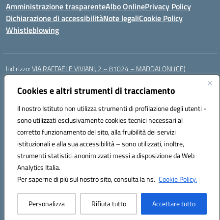
Amministrazione trasparente
Albo Online
Privacy Policy
Dichiarazione di accessibilità
Note legali
Cookie Policy
Whistleblowing
Indirizzo:
VIA RAFFAELE VIVIANI, 2 – 81024 – MADDALONI (CE)
Centralino:
0823435949
Email:
ceic8av00r@istruzione.it
Posta elettronica certificata (PEC):
Cookies e altri strumenti di tracciamento
ceic8av00r@pec.istruzione.it
Codice fiscale: 93086020612
Il nostro Istituto non utilizza strumenti di profilazione degli utenti -
Codice meccanografico:
CEIC8AV00R
sono utilizzati esclusivamente cookies tecnici necessari al
Codice Indice delle Pubbliche Amministrazioni (IPA): icamm
corretto funzionamento del sito, alla fruibilità dei servizi
Codice unico di fatturazione (CUF): UF8WE6
istituzionali e alla sua accessibilità – sono utilizzati, inoltre,
strumenti statistici anonimizzati messi a disposizione da Web
Analytics Italia.
Hosting & Powered by 3D Solution S.r.l.
Per saperne di più sul nostro sito, consulta la ns.
Cookie Policy.
Concept & Design by Designers Italia
Personalizza
Rifiuta tutto
Accettare tutto