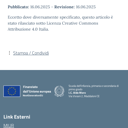
Pubblicato:
16.06.2025
-
Revisione:
16.06.2025
Eccetto dove diversamente specificato, questo articolo è
stato rilasciato sotto Licenza Creative Commons
Attribuzione 4.0 Italia.
Stampa / Condividi
Scuola dell’infanzia, primaria e secondaria di
primo grado
I.C. Aldo Moro
Via Viviani 2, Maddaloni CE
— Visita la pagina iniziale della scuola
Link Esterni
MIUR