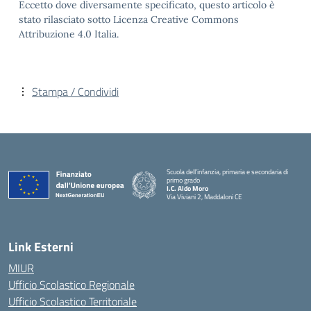
Eccetto dove diversamente specificato, questo articolo è
stato rilasciato sotto Licenza Creative Commons
Attribuzione 4.0 Italia.
Stampa / Condividi
Scuola dell’infanzia, primaria e secondaria di
primo grado
I.C. Aldo Moro
Via Viviani 2, Maddaloni CE
— Visita la pagina iniziale della scuola
Link Esterni
MIUR
Ufficio Scolastico Regionale
Ufficio Scolastico Territoriale