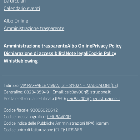
Le circolari
Calendario eventi
Albo Online
Amministrazione trasparente
Amministrazione trasparente
Albo Online
Privacy Policy
Dichiarazione di accessibilità
Note legali
Cookie Policy
Whistleblowing
Indirizzo:
VIA RAFFAELE VIVIANI, 2 – 81024 – MADDALONI (CE)
Centralino:
0823435949
Email:
ceic8av00r@istruzione.it
Posta elettronica certificata (PEC):
ceic8av00r@pec.istruzione.it
Codice fiscale: 93086020612
Codice meccanografico:
CEIC8AV00R
Codice Indice delle Pubbliche Amministrazioni (IPA): icamm
Codice unico di fatturazione (CUF): UF8WE6