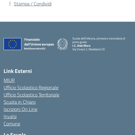
Stampa / Condividi
Scuola dell’infanzia, primaria e secondaria di
primo grado
I.C. Aldo Moro
Via Viviani 2, Maddaloni CE
— Visita la pagina iniziale della scuola
Link Esterni
MIUR
Ufficio Scolastico Regionale
Ufficio Scolastico Territoriale
Scuola in Chiaro
Iscrizioni On Line
Invalsi
Comune
La Scuola