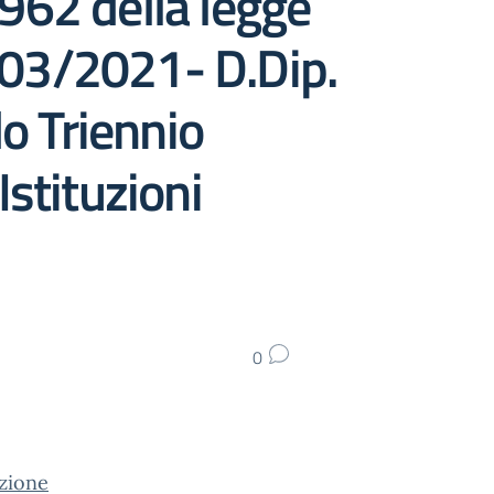
962 della legge
/03/2021- D.Dip.
o Triennio
Istituzioni
0
zione