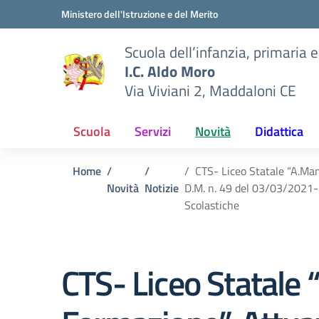
Vai ai contenuti
Vai al menu di navigazione
Vai al footer
Ministero dell'Istruzione e del Merito
Scuola dell’infanzia, primaria 
I.C. Aldo Moro
Via Viviani 2, Maddaloni CE
Scuola
Servizi
Novità
Didattica
Home
CTS- Liceo Statale “A.Man
Novità
Notizie
D.M. n. 49 del 03/03/2021- D
Scolastiche
CTS- Liceo Statale 