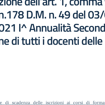
ione dell’art. 1, comma 
.178 D.M. n. 49 del 03
21 I^ Annualità Second
e di tutti i docenti delle 
e_di_scadenza_delle_iscrizioni_ai_corsi_di_forma