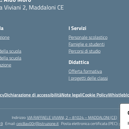
a Viviani 2, Maddaloni CE
Visita la pagina iniziale della scuola
la
I Servizi
zione
Personale scolastico
Famiglie e studenti
della scuola
Percorsi di studio
della scuola
Didattica
azione
Offerta formativa
I progetti delle classi
icy
Dichiarazione di accessibilità
Note legali
Cookie Policy
Whistlebl
Indirizzo:
VIA RAFFAELE VIVIANI, 2 – 81024 – MADDALONI (CE)
49
Email:
ceic8av00r@istruzione.it
Posta elettronica certificata (PEC):
ceic8