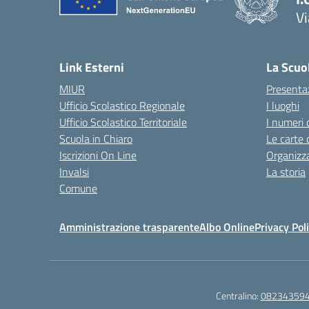
Vi
— 
Link Esterni
La Scuo
MIUR
Presenta
Ufficio Scolastico Regionale
I luoghi
Ufficio Scolastico Territoriale
I numeri 
Scuola in Chiaro
Le carte 
Iscrizioni On Line
Organizz
Invalsi
La storia
Comune
Amministrazione trasparente
Albo Online
Privacy Pol
Centralino:
08234359