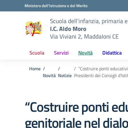
Vai ai contenuti
Vai al menu di navigazione
Vai al footer
Ministero dell'Istruzione e del Merito
Scuola dell’infanzia, primaria 
I.C. Aldo Moro
Via Viviani 2, Maddaloni CE
Scuola
Servizi
Novità
Didattica
Home
“Costruire ponti educativi
Novità
Notizie
Presidenti dei Consigli d’Ist
“Costruire ponti edu
genitoriale nel dia