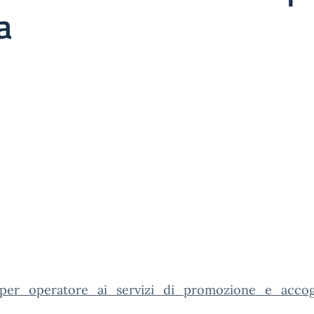
a
per_operatore_ai_servizi_di_promozione_e_accog