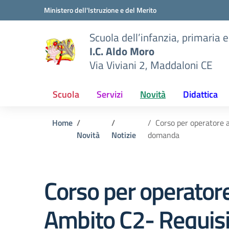
Vai ai contenuti
Vai al menu di navigazione
Vai al footer
Ministero dell'Istruzione e del Merito
Scuola dell’infanzia, primaria 
I.C. Aldo Moro
Via Viviani 2, Maddaloni CE
Scuola
Servizi
Novità
Didattica
Home
Corso per operatore a
Novità
Notizie
domanda
Corso per operatore
Ambito C2- Requisit