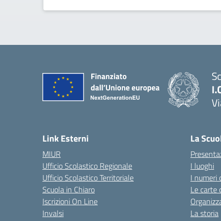
Sc
I.
Vi
— 
Link Esterni
La Scuo
MIUR
Presenta
Ufficio Scolastico Regionale
I luoghi
Ufficio Scolastico Territoriale
I numeri 
Scuola in Chiaro
Le carte 
Iscrizioni On Line
Organizz
Invalsi
La storia