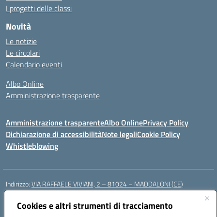
I progetti delle classi
Novità
Le notizie
Le circolari
Calendario eventi
Albo Online
Amministrazione trasparente
Amministrazione trasparente
Albo Online
Privacy Policy
Dichiarazione di accessibilità
Note legali
Cookie Policy
Whistleblowing
Indirizzo:
VIA RAFFAELE VIVIANI, 2 – 81024 – MADDALONI (CE)
Centralino:
0823435949
Email:
ceic8av00r@istruzione.it
Posta elettronica certificata (PEC):
Cookies e altri strumenti di tracciamento
ceic8av00r@pec.istruzione.it