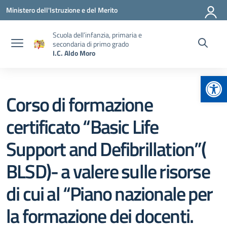
Vai ai contenuti
Vai al menu di navigazione
Vai al footer
Ministero dell'Istruzione e del Merito
Scuola dell’infanzia, primaria e
secondaria di primo grado
I.C. Aldo Moro
Apr
Corso di formazione
certificato “Basic Life
Support and Defibrillation”(
BLSD)- a valere sulle risorse
di cui al “Piano nazionale per
la formazione dei docenti.