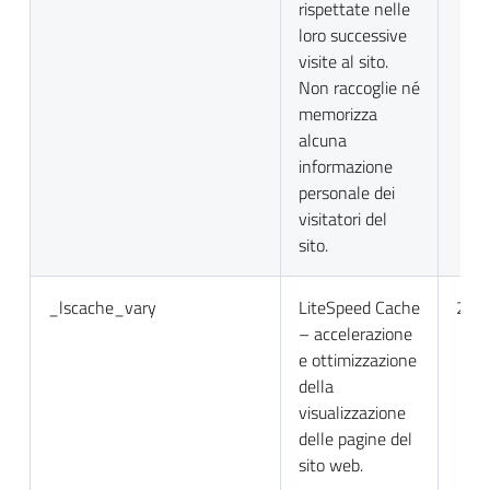
rispettate nelle
loro successive
visite al sito.
Non raccoglie né
memorizza
alcuna
informazione
personale dei
visitatori del
sito.
_lscache_vary
LiteSpeed Cache
2 gio
– accelerazione
e ottimizzazione
della
visualizzazione
delle pagine del
sito web.