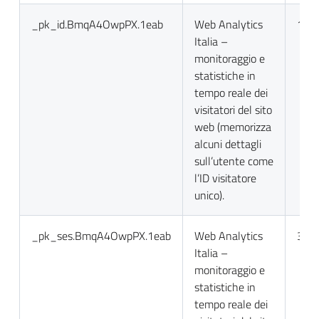
_pk_id.BmqA4OwpPX.1eab
Web Analytics
13 m
Italia –
monitoraggio e
statistiche in
tempo reale dei
visitatori del sito
web (memorizza
alcuni dettagli
sull’utente come
l’ID visitatore
unico).
_pk_ses.BmqA4OwpPX.1eab
Web Analytics
30 m
Italia –
monitoraggio e
statistiche in
tempo reale dei