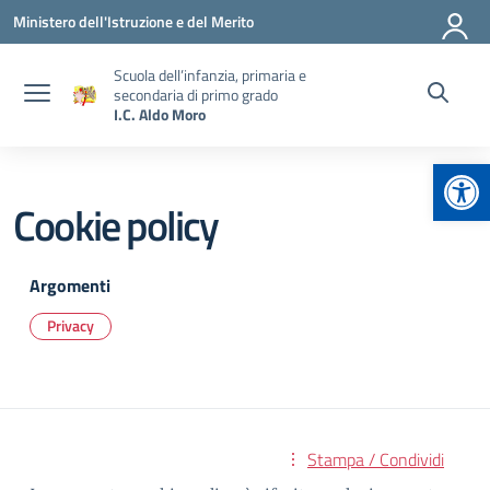
Vai ai contenuti
Vai al menu di navigazione
Vai al footer
Ministero dell'Istruzione e del Merito
Scuola dell’infanzia, primaria e
secondaria di primo grado
I.C. Aldo Moro
Apr
Cookie policy
Argomenti
Privacy
Stampa / Condividi