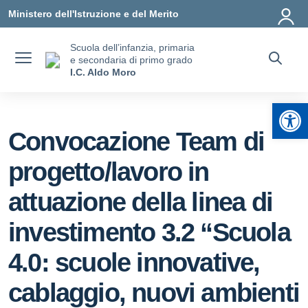
Vai ai contenuti
Vai al menu di navigazione
Vai al footer
Ministero dell'Istruzione e del Merito
Scuola dell’infanzia, primaria
e secondaria di primo grado
I.C. Aldo Moro
Apr
Convocazione Team di
progetto/lavoro in
attuazione della linea di
investimento 3.2 “Scuola
4.0: scuole innovative,
cablaggio, nuovi ambienti