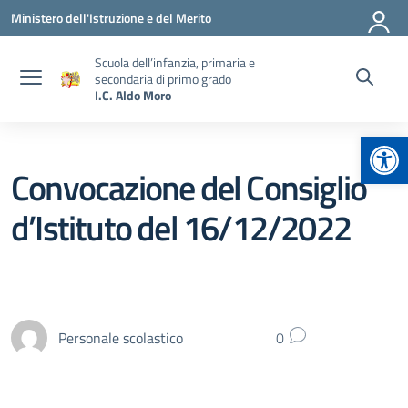
Vai ai contenuti
Vai al menu di navigazione
Vai al footer
Ministero dell'Istruzione e del Merito
Scuola dell’infanzia, primaria e
secondaria di primo grado
I.C. Aldo Moro
Apr
Convocazione del Consiglio
d’Istituto del 16/12/2022
Personale scolastico
0