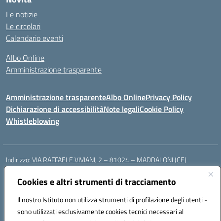
Le notizie
Le circolari
Calendario eventi
Albo Online
Amministrazione trasparente
Amministrazione trasparente
Albo Online
Privacy Policy
Dichiarazione di accessibilità
Note legali
Cookie Policy
Whistleblowing
Indirizzo:
VIA RAFFAELE VIVIANI, 2 – 81024 – MADDALONI (CE)
Centralino:
0823435949
Email:
ceic8av00r@istruzione.it
Posta elettronica certificata (PEC):
Cookies e altri strumenti di tracciamento
ceic8av00r@pec.istruzione.it
Codice fiscale: 93086020612
Il nostro Istituto non utilizza strumenti di profilazione degli utenti -
Codice meccanografico:
CEIC8AV00R
sono utilizzati esclusivamente cookies tecnici necessari al
Codice Indice delle Pubbliche Amministrazioni (IPA): icamm