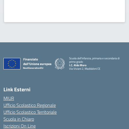
Scuola dell’infanzia, primaria e secondaria di
primo grado
I.C. Aldo Moro
Via Viviani 2, Maddaloni CE
— Visita la pagina iniziale della scuola
Link Esterni
MIUR
Ufficio Scolastico Regionale
Ufficio Scolastico Territoriale
Scuola in Chiaro
Iscrizioni On Line