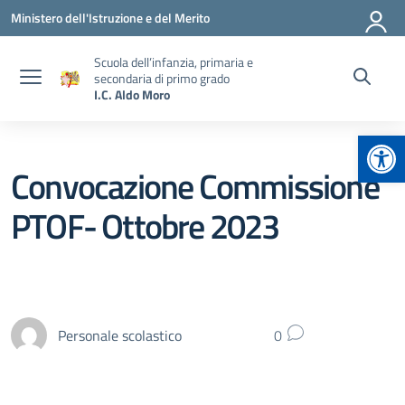
Vai ai contenuti
Vai al menu di navigazione
Vai al footer
Ministero dell'Istruzione e del Merito
Scuola dell’infanzia, primaria e
secondaria di primo grado
I.C. Aldo Moro
Apr
Convocazione Commissione
PTOF- Ottobre 2023
Personale scolastico
0