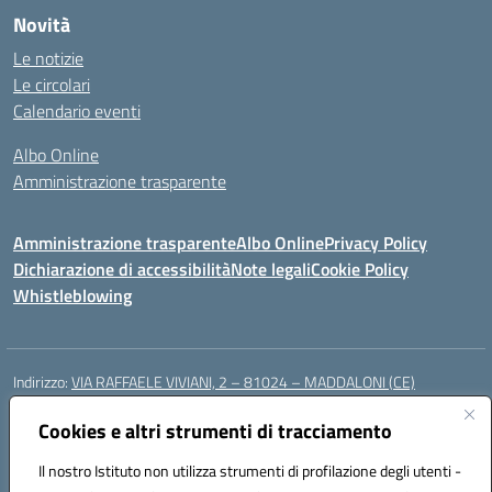
Novità
Le notizie
Le circolari
Calendario eventi
Albo Online
Amministrazione trasparente
Amministrazione trasparente
Albo Online
Privacy Policy
Dichiarazione di accessibilità
Note legali
Cookie Policy
Whistleblowing
Indirizzo:
VIA RAFFAELE VIVIANI, 2 – 81024 – MADDALONI (CE)
Centralino:
0823435949
Email:
ceic8av00r@istruzione.it
Posta elettronica certificata (PEC):
Cookies e altri strumenti di tracciamento
ceic8av00r@pec.istruzione.it
Codice fiscale: 93086020612
Il nostro Istituto non utilizza strumenti di profilazione degli utenti -
Codice meccanografico:
CEIC8AV00R