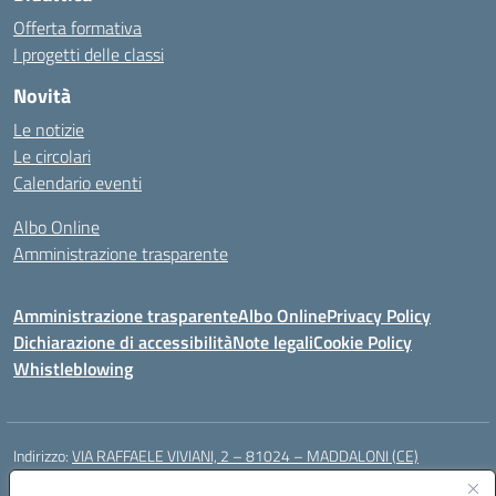
Offerta formativa
I progetti delle classi
Novità
Le notizie
Le circolari
Calendario eventi
Albo Online
Amministrazione trasparente
Amministrazione trasparente
Albo Online
Privacy Policy
Dichiarazione di accessibilità
Note legali
Cookie Policy
Whistleblowing
Indirizzo:
VIA RAFFAELE VIVIANI, 2 – 81024 – MADDALONI (CE)
Centralino:
0823435949
Email:
ceic8av00r@istruzione.it