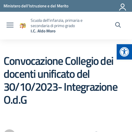
Vai ai contenuti
Vai al menu di navigazione
Vai al footer
Ministero dell'Istruzione e del Merito
Scuola dell’infanzia, primaria e
secondaria di primo grado
I.C. Aldo Moro
Apr
Convocazione Collegio dei
docenti unificato del
30/10/2023- Integrazione
O.d.G