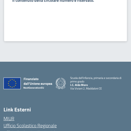
Il contenuto della circolare numero è riservato.
Scuola dell’infanzia, primaria e secondaria di
primo grado
I.C. Aldo Moro
Via Viviani 2, Maddaloni CE
— Visita la pagina iniziale della scuola
Link Esterni
MIUR
Ufficio Scolastico Regionale