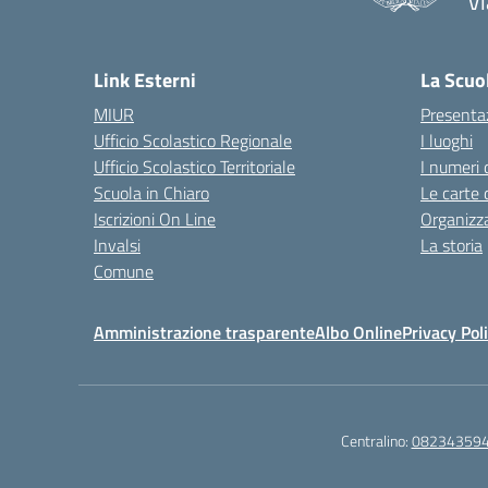
Vi
— 
Link Esterni
La Scuo
MIUR
Presenta
Ufficio Scolastico Regionale
I luoghi
Ufficio Scolastico Territoriale
I numeri 
Scuola in Chiaro
Le carte 
Iscrizioni On Line
Organizz
Invalsi
La storia
Comune
Amministrazione trasparente
Albo Online
Privacy Pol
Centralino:
08234359