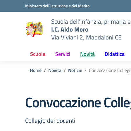
Vai ai contenuti
Vai al menu di navigazione
Vai al footer
Ministero dell'Istruzione e del Merito
Scuola dell’infanzia, primaria 
I.C. Aldo Moro
Via Viviani 2, Maddaloni CE
Scuola
Servizi
Novità
Didattica
Home
Novità
Notizie
Convocazione Collegi
Convocazione Colleg
Collegio dei docenti