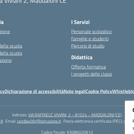
a Viviani 2, Maddaloni CE
Visita la pagina iniziale della scuola
la
I Servizi
zione
Personale scolastico
Famiglie e studenti
della scuola
Percorsi di studio
della scuola
Didattica
azione
Offerta formativa
I progetti delle classi
icy
Dichiarazione di accessibilità
Note legali
Cookie Policy
Whistlebl
Indirizzo:
VIA RAFFAELE VIVIANI, 2 – 81024 – MADDALONI (CE)
49
Email:
ceic8av00r@istruzione.it
Posta elettronica certificata (PEC):
ceic8
Codice fiscale: 93086020612