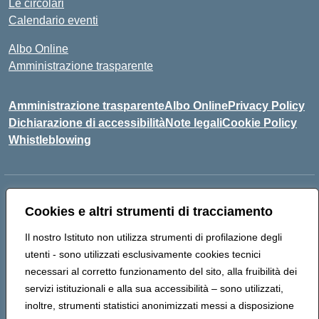
Le circolari
Calendario eventi
Albo Online
Amministrazione trasparente
Amministrazione trasparente
Albo Online
Privacy Policy
Dichiarazione di accessibilità
Note legali
Cookie Policy
Whistleblowing
Indirizzo:
VIA RAFFAELE VIVIANI, 2 – 81024 – MADDALONI (CE)
Cookies e altri strumenti di tracciamento
Centralino:
0823435949
Email:
ceic8av00r@istruzione.it
Posta elettronica certificata (PEC):
ceic8av00r@pec.istruzione.it
Il nostro Istituto non utilizza strumenti di profilazione degli
Codice fiscale: 93086020612
utenti - sono utilizzati esclusivamente cookies tecnici
Codice meccanografico:
CEIC8AV00R
necessari al corretto funzionamento del sito, alla fruibilità dei
Codice Indice delle Pubbliche Amministrazioni (IPA): icamm
servizi istituzionali e alla sua accessibilità – sono utilizzati,
Codice unico di fatturazione (CUF): UF8WE6
inoltre, strumenti statistici anonimizzati messi a disposizione