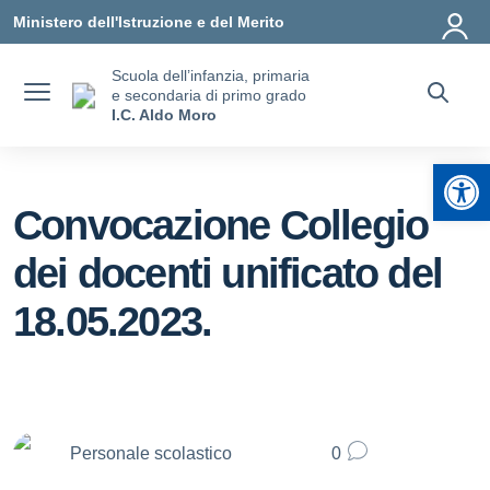
Vai ai contenuti
Vai al menu di navigazione
Vai al footer
Ministero dell'Istruzione e del Merito
Scuola dell’infanzia, primaria
e secondaria di primo grado
I.C. Aldo Moro
Apr
Convocazione Collegio
dei docenti unificato del
18.05.2023.
Personale scolastico
0