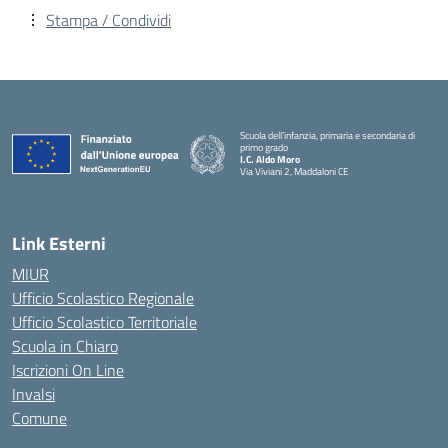
Stampa / Condividi
Scuola dell’infanzia, primaria e secondaria di
primo grado
I.C. Aldo Moro
Via Viviani 2, Maddaloni CE
— Visita la pagina iniziale della scuola
Link Esterni
MIUR
Ufficio Scolastico Regionale
Ufficio Scolastico Territoriale
Scuola in Chiaro
Iscrizioni On Line
Invalsi
Comune