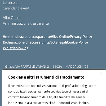
Le circolari
Calendario eventi
Albo Online
Amministrazione trasparente
Amministrazione trasparente
Albo Online
Privacy Policy
Dichiarazione di accessibilità
Note legali
Cookie Policy
Whistleblowing
Indirizzo:
VIA RAFFAELE VIVIANI, 2 – 81024 – MADDALONI (CE)
Centralino:
0823435949
Email:
ceic8av00r@istruzione.it
Posta elettronica certificata (PEC):
Cookies e altri strumenti di tracciamento
ceic8av00r@pec.istruzione.it
Codice fiscale: 93086020612
Il nostro Istituto non utilizza strumenti di profilazione degli utenti -
Codice meccanografico:
CEIC8AV00R
sono utilizzati esclusivamente cookies tecnici necessari al
Codice Indice delle Pubbliche Amministrazioni (IPA): icamm
corretto funzionamento del sito, alla fruibilità dei servizi
Codice unico di fatturazione (CUF): UF8WE6
istituzionali e alla sua accessibilità – sono utilizzati, inoltre,