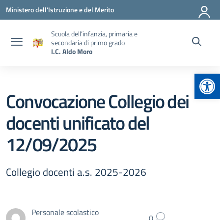
Vai ai contenuti
Vai al menu di navigazione
Vai al footer
Ministero dell'Istruzione e del Merito
Scuola dell’infanzia, primaria e
secondaria di primo grado
I.C. Aldo Moro
Apr
Convocazione Collegio dei
docenti unificato del
12/09/2025
Collegio docenti a.s. 2025-2026
Personale scolastico
0