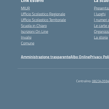
Link Esterni
La Scuo
MIUR
Presenta
Ufficio Scolastico Regionale
I luoghi
Ufficio Scolastico Territoriale
I numeri 
Scuola in Chiaro
Le carte 
Iscrizioni On Line
Organizz
Invalsi
La storia
Comune
Amministrazione trasparente
Albo Online
Privacy Pol
Centralino:
08234359