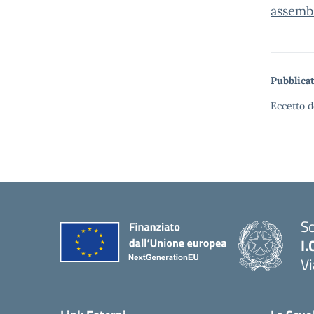
assemb
Pubblicat
Eccetto d
Sc
I.
Vi
— 