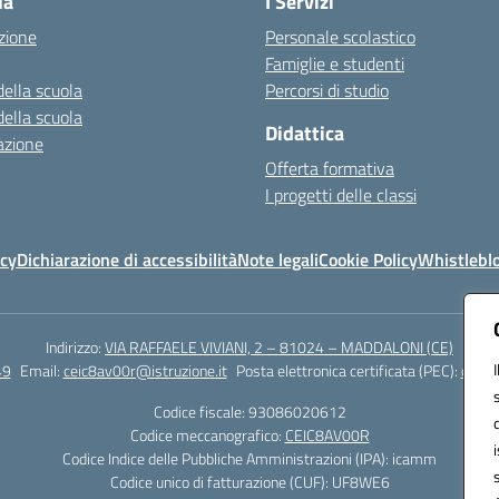
la
I Servizi
zione
Personale scolastico
Famiglie e studenti
della scuola
Percorsi di studio
della scuola
Didattica
azione
Offerta formativa
I progetti delle classi
icy
Dichiarazione di accessibilità
Note legali
Cookie Policy
Whistlebl
Indirizzo:
VIA RAFFAELE VIVIANI, 2 – 81024 – MADDALONI (CE)
49
Email:
ceic8av00r@istruzione.it
Posta elettronica certificata (PEC):
ceic8
Codice fiscale: 93086020612
Codice meccanografico:
CEIC8AV00R
Codice Indice delle Pubbliche Amministrazioni (IPA): icamm
Codice unico di fatturazione (CUF): UF8WE6