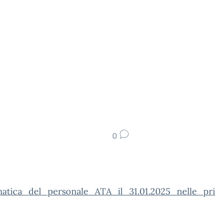
0
atica_del_personale_ATA_il_31.01.2025_nelle_pri