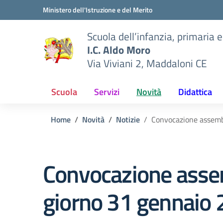
Vai ai contenuti
Vai al menu di navigazione
Vai al footer
Ministero dell'Istruzione e del Merito
Scuola dell’infanzia, primaria 
I.C. Aldo Moro
Via Viviani 2, Maddaloni CE
Scuola
Servizi
Novità
Didattica
Home
Novità
Notizie
Convocazione assembl
Convocazione assem
giorno 31 gennaio 