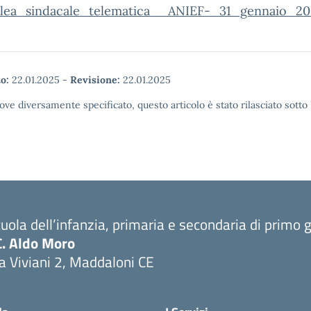
lea_sindacale_telematica__ANIEF-_31_gennaio_202
o:
22.01.2025
-
Revisione:
22.01.2025
ove diversamente specificato, questo articolo è stato rilasciato sott
uola dell’infanzia, primaria e secondaria di primo 
C. Aldo Moro
a Viviani 2, Maddaloni CE
Visita la pagina iniziale della scuola