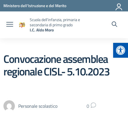
Vai ai contenuti
Vai al menu di navigazione
Vai al footer
Ministero dell'Istruzione e del Merito
Scuola dell’infanzia, primaria e
secondaria di primo grado
I.C. Aldo Moro
Apr
Convocazione assemblea
regionale CISL- 5.10.2023
Personale scolastico
0