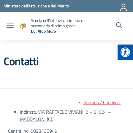
Vai ai contenuti
Vai al menu di navigazione
Vai al footer
Ministero dell'Istruzione e del Merito
Scuola dell’infanzia, primaria e
secondaria di primo grado
I.C. Aldo Moro
Apr
Contatti
Stampa / Condividi
Indirizzo:
VIA RAFFAELE VIVIANI, 2 – 81024 –
MADDALONI (CE)
Centralino:
0823435949