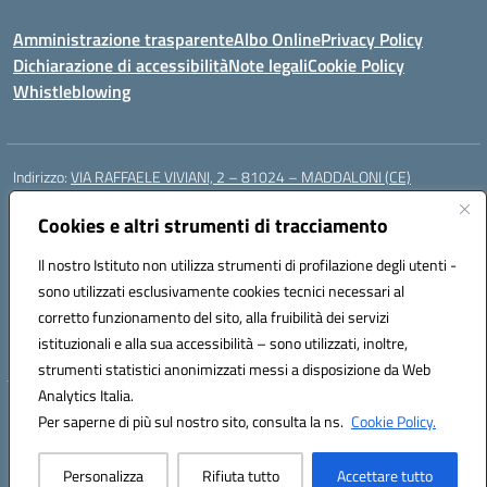
Amministrazione trasparente
Albo Online
Privacy Policy
Dichiarazione di accessibilità
Note legali
Cookie Policy
Whistleblowing
Indirizzo:
VIA RAFFAELE VIVIANI, 2 – 81024 – MADDALONI (CE)
Centralino:
0823435949
Email:
ceic8av00r@istruzione.it
Posta elettronica certificata (PEC):
Cookies e altri strumenti di tracciamento
ceic8av00r@pec.istruzione.it
Codice fiscale: 93086020612
Il nostro Istituto non utilizza strumenti di profilazione degli utenti -
Codice meccanografico:
CEIC8AV00R
sono utilizzati esclusivamente cookies tecnici necessari al
Codice Indice delle Pubbliche Amministrazioni (IPA): icamm
corretto funzionamento del sito, alla fruibilità dei servizi
Codice unico di fatturazione (CUF): UF8WE6
istituzionali e alla sua accessibilità – sono utilizzati, inoltre,
strumenti statistici anonimizzati messi a disposizione da Web
Analytics Italia.
Hosting & Powered by 3D Solution S.r.l.
Per saperne di più sul nostro sito, consulta la ns.
Cookie Policy.
Concept & Design by Designers Italia
Personalizza
Rifiuta tutto
Accettare tutto