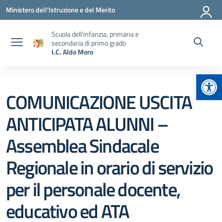
Vai ai contenuti
Vai al menu di navigazione
Vai al footer
Ministero dell'Istruzione e del Merito
Scuola dell’infanzia, primaria e
secondaria di primo grado
I.C. Aldo Moro
Apr
COMUNICAZIONE USCITA
ANTICIPATA ALUNNI –
Assemblea Sindacale
Regionale in orario di servizio
per il personale docente,
educativo ed ATA