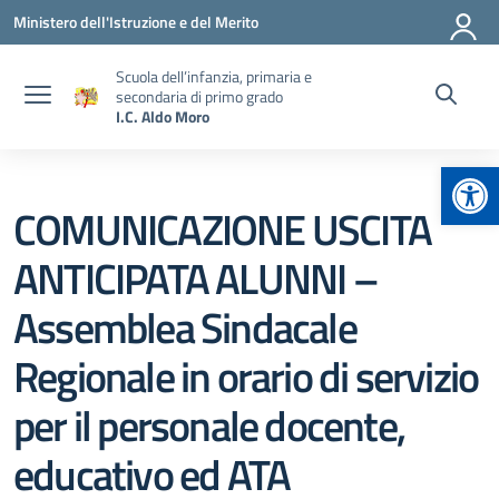
Vai ai contenuti
Vai al menu di navigazione
Vai al footer
Ministero dell'Istruzione e del Merito
Scuola dell’infanzia, primaria e
secondaria di primo grado
I.C. Aldo Moro
Apr
COMUNICAZIONE USCITA
ANTICIPATA ALUNNI –
Assemblea Sindacale
Regionale in orario di servizio
per il personale docente,
educativo ed ATA