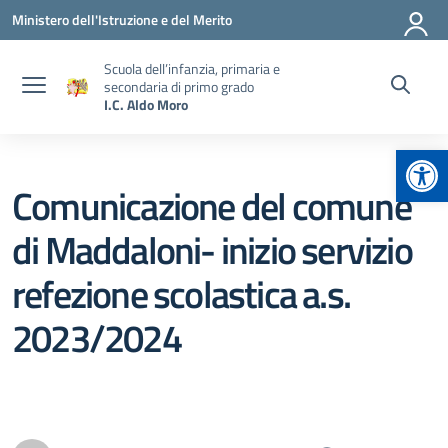
Vai ai contenuti
Vai al menu di navigazione
Vai al footer
Ministero dell'Istruzione e del Merito
Scuola dell’infanzia, primaria e
secondaria di primo grado
I.C. Aldo Moro
Apr
Comunicazione del comune
di Maddaloni- inizio servizio
refezione scolastica a.s.
2023/2024