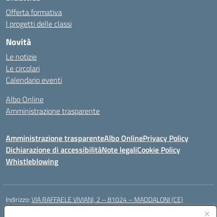
Offerta formativa
I progetti delle classi
Novità
Le notizie
Le circolari
Calendario eventi
Albo Online
Amministrazione trasparente
Amministrazione trasparente
Albo Online
Privacy Policy
Dichiarazione di accessibilità
Note legali
Cookie Policy
Whistleblowing
Indirizzo:
VIA RAFFAELE VIVIANI, 2 – 81024 – MADDALONI (CE)
Centralino:
0823435949
Email:
ceic8av00r@istruzione.it