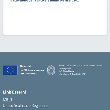
Il contenuto della circolare numero è riservato.
Scuola dell’infanzia, primaria e secondaria di
primo grado
I.C. Aldo Moro
Via Viviani 2, Maddaloni CE
— Visita la pagina iniziale della scuola
Link Esterni
MIUR
Ufficio Scolastico Regionale