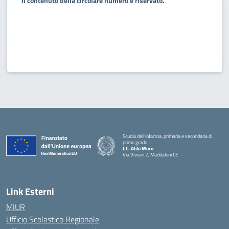
Il contenuto della circolare numero è riservato.
Scuola dell’infanzia, primaria e secondaria di
primo grado
I.C. Aldo Moro
Via Viviani 2, Maddaloni CE
— Visita la pagina iniziale della scuola
Link Esterni
MIUR
Ufficio Scolastico Regionale