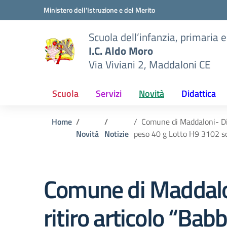
Vai ai contenuti
Vai al menu di navigazione
Vai al footer
Ministero dell'Istruzione e del Merito
Scuola dell’infanzia, primaria 
I.C. Aldo Moro
Via Viviani 2, Maddaloni CE
Scuola
Servizi
Novità
Didattica
Home
Comune di Maddaloni- Dis
Novità
Notizie
peso 40 g Lotto H9 3102 s
Comune di Maddalo
ritiro articolo “Bab