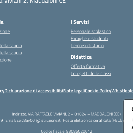
a Viviani 2, Maddaloni CE
Visita la pagina iniziale della scuola
la
I Servizi
zione
Personale scolastico
Famiglie e studenti
della scuola
Percorsi di studio
della scuola
Didattica
azione
Offerta formativa
I progetti delle classi
icy
Dichiarazione di accessibilità
Note legali
Cookie Policy
Whistlebl
Indirizzo:
VIA RAFFAELE VIVIANI, 2 – 81024 – MADDALONI (CE)
49
Email:
ceic8av00r@istruzione.it
Posta elettronica certificata (PEC):
ceic8
Codice fiscale: 93086020612