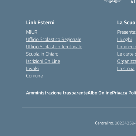
Vi
— 
Link Esterni
La Scuo
MIUR
Presenta
Ufficio Scolastico Regionale
I luoghi
Ufficio Scolastico Territoriale
I numeri 
Scuola in Chiaro
Le carte 
Iscrizioni On Line
Organizz
Invalsi
La storia
Comune
Amministrazione trasparente
Albo Online
Privacy Pol
Centralino:
08234359