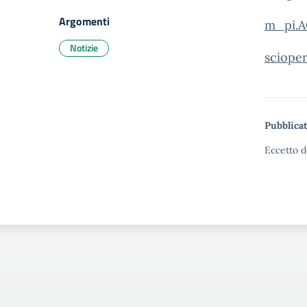
Argomenti
m_pi.A
Notizie
sciope
Pubblicat
Eccetto d