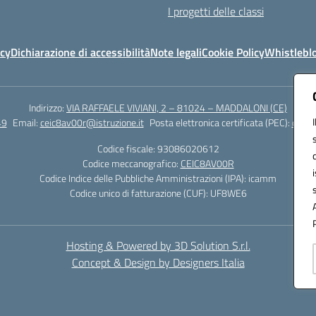
I progetti delle classi
icy
Dichiarazione di accessibilità
Note legali
Cookie Policy
Whistlebl
Indirizzo:
VIA RAFFAELE VIVIANI, 2 – 81024 – MADDALONI (CE)
49
Email:
ceic8av00r@istruzione.it
Posta elettronica certificata (PEC):
ceic8
Codice fiscale: 93086020612
Codice meccanografico:
CEIC8AV00R
Codice Indice delle Pubbliche Amministrazioni (IPA): icamm
Codice unico di fatturazione (CUF): UF8WE6
Hosting & Powered by 3D Solution S.r.l.
Concept & Design by Designers Italia