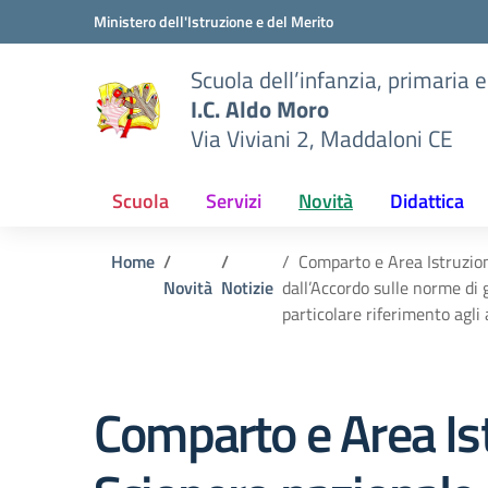
Vai ai contenuti
Vai al menu di navigazione
Vai al footer
Ministero dell'Istruzione e del Merito
Scuola dell’infanzia, primaria 
I.C. Aldo Moro
Via Viviani 2, Maddaloni CE
Scuola
Servizi
Novità
Didattica
Home
Comparto e Area Istruzion
Novità
Notizie
dall’Accordo sulle norme di 
particolare riferimento ag
Comparto e Area Is