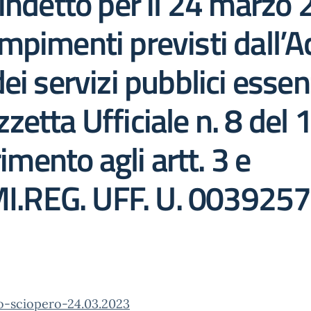
indetto per il 24 marzo 
pimenti previsti dall’A
i servizi pubblici essenz
etta Ufficiale n. 8 del
imento agli artt. 3 e
.REG. UFF. U. 0039257
to-sciopero-24.03.2023