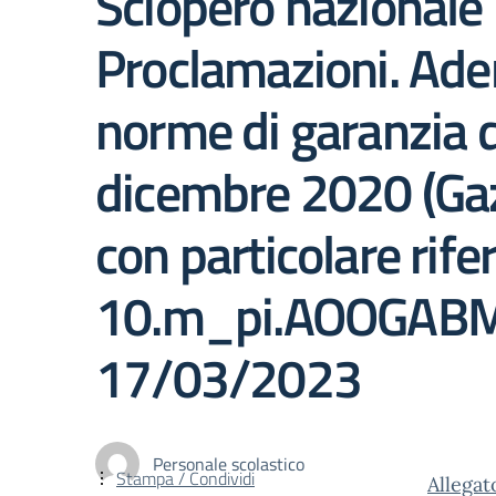
Sciopero nazionale 
Proclamazioni. Adem
norme di garanzia de
dicembre 2020 (Gazz
con particolare rifer
10.m_pi.AOOGABMI
17/03/2023
Personale scolastico
Stampa / Condividi
Allega