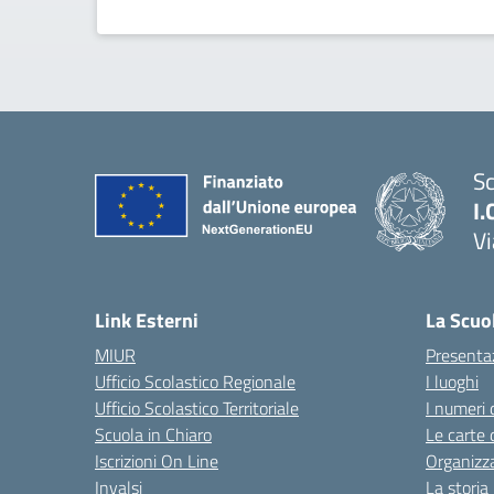
Sc
I.
Vi
— 
Link Esterni
La Scuo
MIUR
Presenta
Ufficio Scolastico Regionale
I luoghi
Ufficio Scolastico Territoriale
I numeri 
Scuola in Chiaro
Le carte 
Iscrizioni On Line
Organizz
Invalsi
La storia