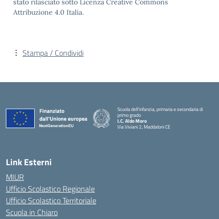
stato rilasciato sotto Licenza Creative Commons
Attribuzione 4.0 Italia.
Stampa / Condividi
Scuola dell’infanzia, primaria e secondaria di
primo grado
I.C. Aldo Moro
Via Viviani 2, Maddaloni CE
— Visita la pagina iniziale della scuola
Link Esterni
MIUR
Ufficio Scolastico Regionale
Ufficio Scolastico Territoriale
Scuola in Chiaro