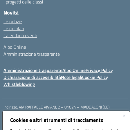
I progetti delle classi
Novità
Le notizie
Le circolari
Calendario eventi
Albo Online
Amministrazione trasparente
Amministrazione trasparente
Albo Online
Privacy Policy
Dichiarazione di accessibilità
Note legali
Cookie Policy
Whistleblowing
Indirizzo:
VIA RAFFAELE VIVIANI, 2 – 81024 – MADDALONI (CE)
Centralino:
0823435949
Email:
ceic8av00r@istruzione.it
Posta elettronica certificata (PEC):
Cookies e altri strumenti di tracciamento
ceic8av00r@pec.istruzione.it
Codice fiscale: 93086020612