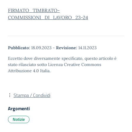
FIRMATO_TIMBRATO-
COMMISSIONI_DI_LAVORO_23-24
Pubblicato:
18.09.2023
-
Revisione:
14.11.2023
Eccetto dove diversamente specificato, questo articolo è
stato rilasciato sotto Licenza Creative Commons
Attribuzione 4.0 Italia.
Stampa / Condividi
Argomenti
Notizie