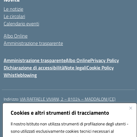
Le notizie
Le circolari
Calendario eventi
Albo Online
Amministrazione trasparente
Amministrazione trasparente
Albo Online
Privacy Policy
Dichiarazione di accessibilità
Note legali
Cookie Policy
Whistleblowing
Indirizzo:
VIA RAFFAELE VIVIANI, 2 – 81024 – MADDALONI (CE)
Centralino:
0823435949
Email:
ceic8av00r@istruzione.it
Posta elettronica certificata (PEC):
Cookies e altri strumenti di tracciamento
ceic8av00r@pec.istruzione.it
Codice fiscale: 93086020612
Il nostro Istituto non utilizza strumenti di profilazione degli utenti -
Codice meccanografico:
CEIC8AV00R
sono utilizzati esclusivamente cookies tecnici necessari al
Codice Indice delle Pubbliche Amministrazioni (IPA): icamm