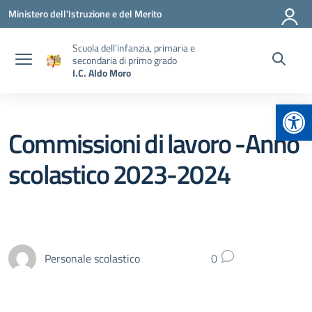
Vai ai contenuti
Vai al menu di navigazione
Vai al footer
Ministero dell'Istruzione e del Merito
Scuola dell’infanzia, primaria e
secondaria di primo grado
I.C. Aldo Moro
Apr
Commissioni di lavoro -Anno
scolastico 2023-2024
Personale scolastico
0