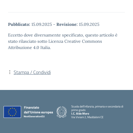
Pubblicato:
15.09.2025
-
Revisione:
15.09.2025
Eccetto dove diversamente specificato, questo articolo è
stato rilasciato sotto Licenza Creative Commons
Attribuzione 4.0 Italia.
Stampa / Condividi
Scuola dell’infanzia, primaria e secondaria di
primo grado
I.C. Aldo Moro
Via Viviani 2, Maddaloni CE
— Visita la pagina iniziale della scuola