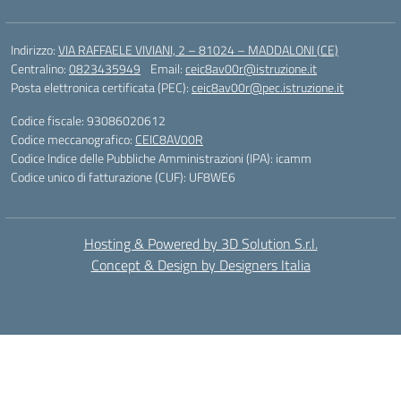
Indirizzo:
VIA RAFFAELE VIVIANI, 2 – 81024 – MADDALONI (CE)
Centralino:
0823435949
Email:
ceic8av00r@istruzione.it
Posta elettronica certificata (PEC):
ceic8av00r@pec.istruzione.it
Codice fiscale: 93086020612
Codice meccanografico:
CEIC8AV00R
Codice Indice delle Pubbliche Amministrazioni (IPA): icamm
Codice unico di fatturazione (CUF): UF8WE6
Hosting & Powered by 3D Solution S.r.l.
Concept & Design by Designers Italia