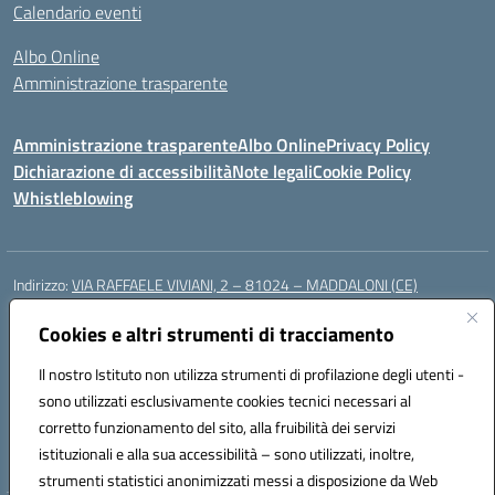
Calendario eventi
Albo Online
Amministrazione trasparente
Amministrazione trasparente
Albo Online
Privacy Policy
Dichiarazione di accessibilità
Note legali
Cookie Policy
Whistleblowing
Indirizzo:
VIA RAFFAELE VIVIANI, 2 – 81024 – MADDALONI (CE)
Centralino:
0823435949
Email:
ceic8av00r@istruzione.it
Posta elettronica certificata (PEC):
Cookies e altri strumenti di tracciamento
ceic8av00r@pec.istruzione.it
Codice fiscale: 93086020612
Il nostro Istituto non utilizza strumenti di profilazione degli utenti -
Codice meccanografico:
CEIC8AV00R
sono utilizzati esclusivamente cookies tecnici necessari al
Codice Indice delle Pubbliche Amministrazioni (IPA): icamm
corretto funzionamento del sito, alla fruibilità dei servizi
Codice unico di fatturazione (CUF): UF8WE6
istituzionali e alla sua accessibilità – sono utilizzati, inoltre,
strumenti statistici anonimizzati messi a disposizione da Web