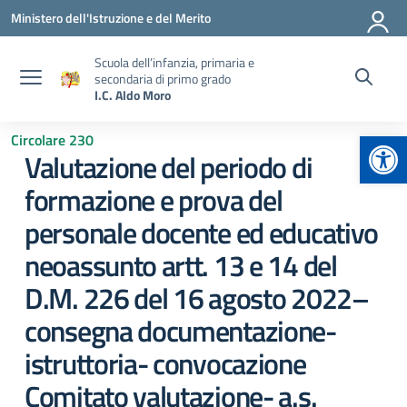
Vai ai contenuti
Vai al menu di navigazione
Vai al footer
Ministero dell'Istruzione e del Merito
Scuola dell’infanzia, primaria e
secondaria di primo grado
I.C. Aldo Moro
Apr
Circolare 230
Valutazione del periodo di
formazione e prova del
personale docente ed educativo
neoassunto artt. 13 e 14 del
D.M. 226 del 16 agosto 2022–
consegna documentazione-
istruttoria- convocazione
Comitato valutazione- a.s.