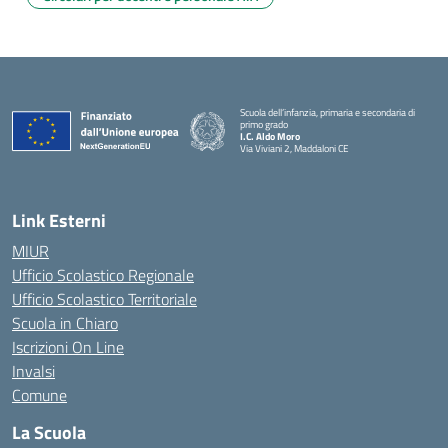
Scuola dell’infanzia, primaria e secondaria di
primo grado
I.C. Aldo Moro
Via Viviani 2, Maddaloni CE
— Visita la pagina iniziale della scuola
Link Esterni
MIUR
Ufficio Scolastico Regionale
Ufficio Scolastico Territoriale
Scuola in Chiaro
Iscrizioni On Line
Invalsi
Comune
La Scuola