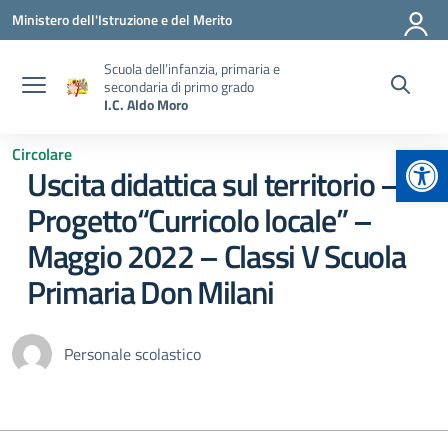
Vai ai contenuti
Vai al menu di navigazione
Vai al footer
Ministero dell'Istruzione e del Merito
Scuola dell’infanzia, primaria e
secondaria di primo grado
I.C. Aldo Moro
Apr
Circolare
Uscita didattica sul territorio –
Progetto“Curricolo locale” –
Maggio 2022 – Classi V Scuola
Primaria Don Milani
Personale scolastico