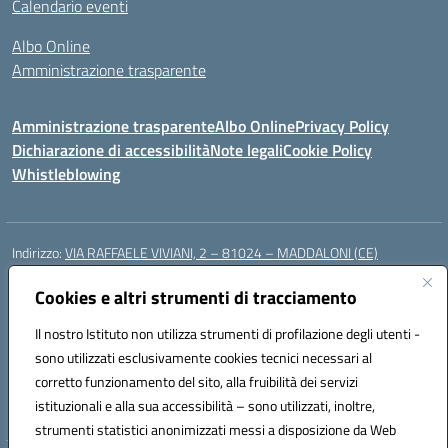
Calendario eventi
Albo Online
Amministrazione trasparente
Amministrazione trasparente
Albo Online
Privacy Policy
Dichiarazione di accessibilità
Note legali
Cookie Policy
Whistleblowing
Indirizzo:
VIA RAFFAELE VIVIANI, 2 – 81024 – MADDALONI (CE)
Centralino:
0823435949
Email:
ceic8av00r@istruzione.it
Posta elettronica certificata (PEC):
Cookies e altri strumenti di tracciamento
ceic8av00r@pec.istruzione.it
Codice fiscale: 93086020612
Il nostro Istituto non utilizza strumenti di profilazione degli utenti -
Codice meccanografico:
CEIC8AV00R
sono utilizzati esclusivamente cookies tecnici necessari al
Codice Indice delle Pubbliche Amministrazioni (IPA): icamm
corretto funzionamento del sito, alla fruibilità dei servizi
Codice unico di fatturazione (CUF): UF8WE6
istituzionali e alla sua accessibilità – sono utilizzati, inoltre,
strumenti statistici anonimizzati messi a disposizione da Web