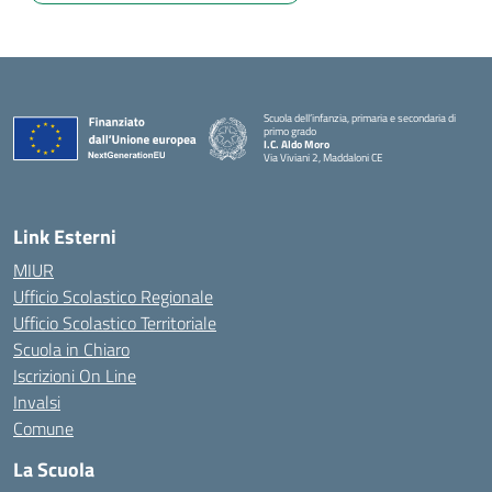
Scuola dell’infanzia, primaria e secondaria di
primo grado
I.C. Aldo Moro
Via Viviani 2, Maddaloni CE
— Visita la pagina iniziale della scuola
Link Esterni
MIUR
Ufficio Scolastico Regionale
Ufficio Scolastico Territoriale
Scuola in Chiaro
Iscrizioni On Line
Invalsi
Comune
La Scuola