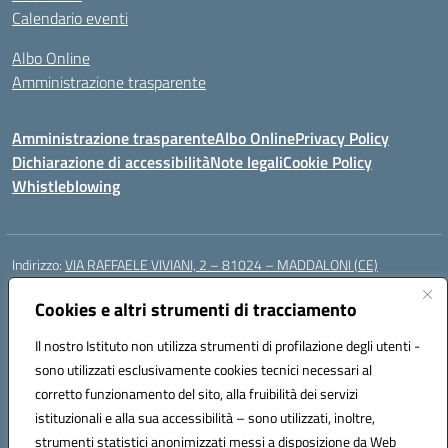
Calendario eventi
Albo Online
Amministrazione trasparente
Amministrazione trasparente
Albo Online
Privacy Policy
Dichiarazione di accessibilità
Note legali
Cookie Policy
Whistleblowing
Indirizzo:
VIA RAFFAELE VIVIANI, 2 – 81024 – MADDALONI (CE)
Centralino:
0823435949
Email:
ceic8av00r@istruzione.it
Posta elettronica certificata (PEC):
Cookies e altri strumenti di tracciamento
ceic8av00r@pec.istruzione.it
Codice fiscale: 93086020612
Il nostro Istituto non utilizza strumenti di profilazione degli utenti -
Codice meccanografico:
CEIC8AV00R
sono utilizzati esclusivamente cookies tecnici necessari al
Codice Indice delle Pubbliche Amministrazioni (IPA): icamm
corretto funzionamento del sito, alla fruibilità dei servizi
Codice unico di fatturazione (CUF): UF8WE6
istituzionali e alla sua accessibilità – sono utilizzati, inoltre,
strumenti statistici anonimizzati messi a disposizione da Web