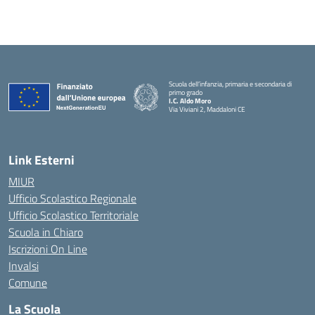
Scuola dell’infanzia, primaria e secondaria di
primo grado
I.C. Aldo Moro
Via Viviani 2, Maddaloni CE
— Visita la pagina iniziale della scuola
Link Esterni
MIUR
Ufficio Scolastico Regionale
Ufficio Scolastico Territoriale
Scuola in Chiaro
Iscrizioni On Line
Invalsi
Comune
La Scuola