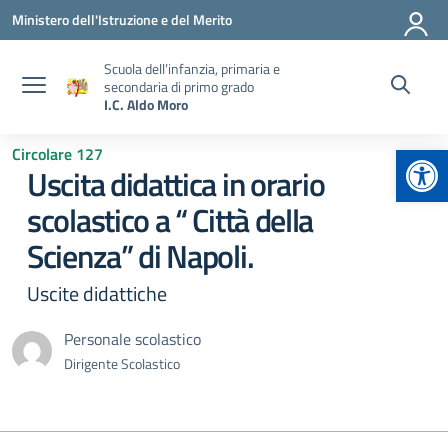
Vai ai contenuti
Vai al menu di navigazione
Vai al footer
Ministero dell'Istruzione e del Merito
Scuola dell’infanzia, primaria e
secondaria di primo grado
I.C. Aldo Moro
Apr
Circolare 127
Uscita didattica in orario
scolastico a “ Città della
Scienza” di Napoli.
Uscite didattiche
Personale scolastico
Dirigente Scolastico